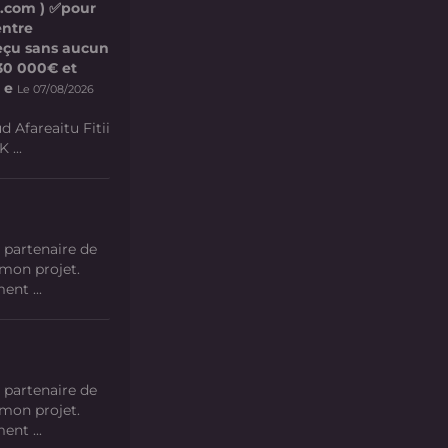
l.com ) ✅pour
entre
 reçu sans aucun
e 30 000€ et
 e
Le 07/08/2026
d Afareaitu Fitii
 ...
 partenaire de
 mon projet.
nt ...
 partenaire de
 mon projet.
nt ...