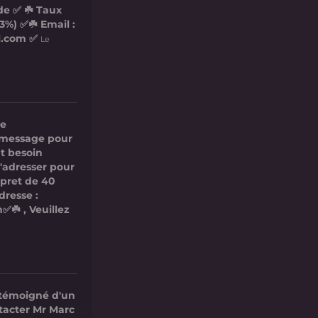
de ✅ ☘️ Taux
3%) ✅☘️ Email :
l.com ✅
Le
re
ce message pour
t besoin
s'adresser pour
 pret de 40
dresse :
✅☘️ , Veuillez
 témoigné d'un
ntacter Mr Marc