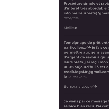
Procédure simple et rapi
d’intérêt très abordable (
info.meilleurprets@gmai
07/08/2026
Meilleur
Témoignage de prêt ent
particuliers.✅☘️ je fais 
permettre aux gens ayan
d’argent de savoir à qui 
leurs prêts, j’ai reçu mon
000€ aujourd’hui à cet a
credit.legal.fr@gmail.com
le
Le 07/08/2026
Bonjour a tous -✅☘️
Je viens par ce message
service bien reçu J'ai co