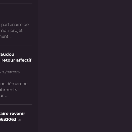
 partenaire de
 mon projet.
nt ...
vaudou
 retour affectif
e 03/08/2026
 une démarche
ntiments
 ...
aire revenir
6632063
Le