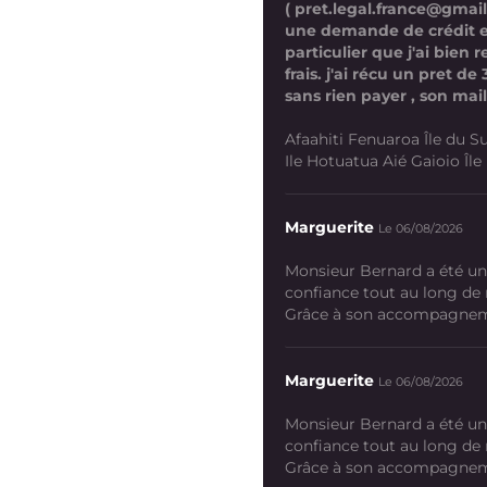
( pret.legal.france@gmai
une demande de crédit 
particulier que j'ai bien
frais. j'ai récu un pret d
sans rien payer , son mail
Afaahiti Fenuaroa Île du Su
Ile Hotuatua Aié Gaioio Île K
Marguerite
Le 06/08/2026
Monsieur Bernard a été un
confiance tout au long de
Grâce à son accompagneme
Marguerite
Le 06/08/2026
Monsieur Bernard a été un
confiance tout au long de
Grâce à son accompagneme