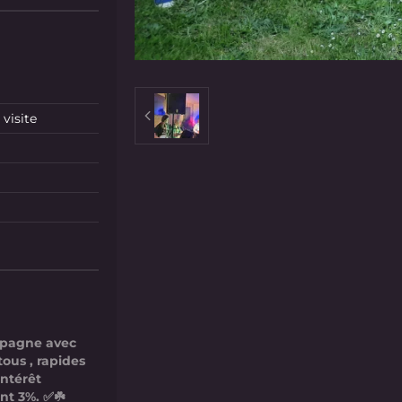
visite
mpagne avec
tous , rapides
intérêt
nt 3%. ✅☘️