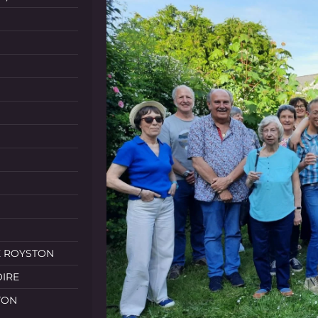
E ROYSTON
OIRE
TON