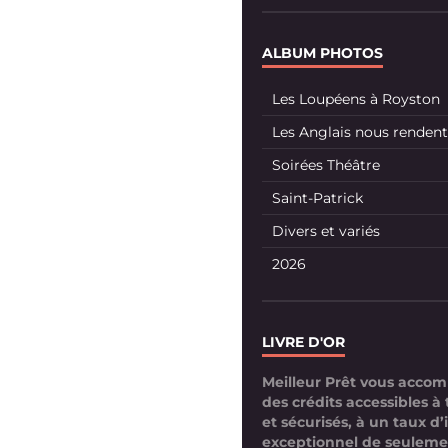
ALBUM PHOTOS
Les Loupéens à Royston
Les Anglais nous rendent 
Soirées Théâtre
Saint-Patrick
Divers et variés
2026
LIVRE D'OR
Meilleur Prêt vous acco
des crédits accessibles à 
et sécurisés, à un taux d’
exceptionnel de seuleme