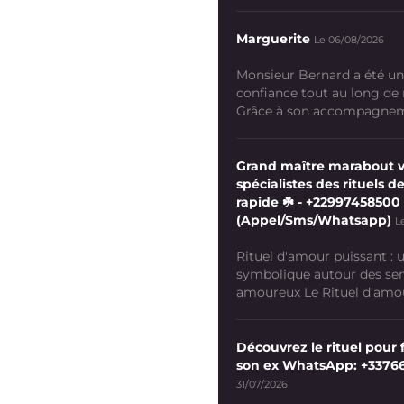
Marguerite
Le 06/08/2026
Monsieur Bernard a été un
confiance tout au long de
Grâce à son accompagneme
Grand maître marabout 
spécialistes des rituels de
rapide ☘️ - +22997458500
(Appel/Sms/Whatsapp)
L
Rituel d'amour puissant :
symbolique autour des se
amoureux Le Rituel d'amour
Découvrez le rituel pour f
son ex WhatsApp: +3376
31/07/2026