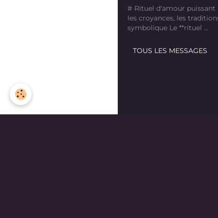
# Rituel d'amour puissant
les croyances, les tradition
symbolique Le **rituel ...
TOUS LES MESSAGES