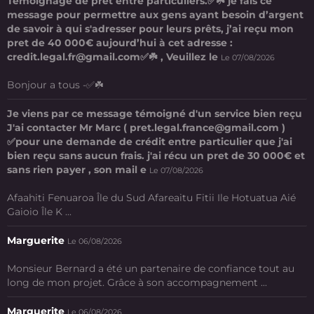
Témoignage de prêt entre particuliers.✅☘️ je fais ce
message pour permettre aux gens ayant besoin d’argent
de savoir à qui s'adresser pour leurs prêts, j’ai reçu mon
pret de 40 000€ aujourd’hui à cet adresse :
credit.legal.fr@gmail.com✅☘️ , Veuillez le
Le 07/08/2026
Bonjour a tous -✅☘️
Je viens par ce message témoigné d'un service bien reçu
J'ai contacter Mr Marc ( pret.legal.france@gmail.com )
✅pour une demande de crédit entre particulier que j'ai
bien reçu sans aucun frais. j'ai récu un pret de 30 000€ et
sans rien payer , son mail e
Le 07/08/2026
Afaahiti Fenuaroa Île du Sud Afareaitu Fitii Ile Hotuatua Aié
Gaioio Île K ...
Marguerite
Le 06/08/2026
Monsieur Bernard a été un partenaire de confiance tout au
long de mon projet. Grâce à son accompagnement ...
Marguerite
Le 06/08/2026