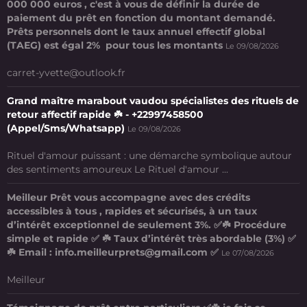
000 000 euros , c'est à vous de définir la durée de
paiement du prêt en fonction du montant demandé.
Prêts personnels dont le taux annuel effectif global
(TAEG) est égal 2% pour tous les montants
Le 09/08/2026
carret-yvette@outlook.fr
Grand maître marabout vaudou spécialistes des rituels de
retour affectif rapide ☘️ - +22997458500
(Appel/Sms/Whatsapp)
Le 09/08/2026
Rituel d'amour puissant : une démarche symbolique autour
des sentiments amoureux Le Rituel d'amour ...
Meilleur Prêt vous accompagne avec des crédits
accessibles à tous , rapides et sécurisés, à un taux
d’intérêt exceptionnel de seulement 3%. ✅☘️ Procédure
simple et rapide ✅ ☘️ Taux d’intérêt très abordable (3%) ✅
☘️ Email : info.meilleurprets@gmail.com ✅
Le 07/08/2026
Meilleur