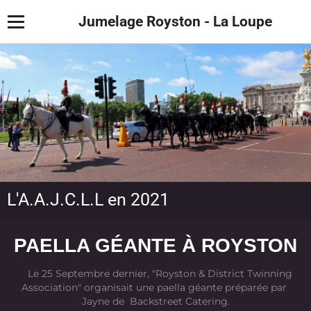
Jumelage Royston - La Loupe
L'A.A.J.C.L.L en 2021
PAELLA GÉANTE À ROYSTON
Le 25 Septembre dernier, "Royston & District Twinning
Association" organisait une paella géante préparée par
Jayne de Backstreet Catering.