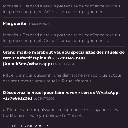
Monsieur Bernard a été un partenaire de confiance tout au
long de mon projet. Grâce à son accompagnement ...
Marguerite
Le 06/08/2026
Monsieur Bernard a été un partenaire de confiance tout au
long de mon projet. Grâce à son accompagnement ...
Grand maître marabout vaudou spécialistes des rituels de
retour affectif rapide ☘️ - +22997458500
(Appel/Sms/Whatsapp)
Le 03/08/2026
Rituel d'amour puissant : une démarche symbolique autour
des sentiments amoureux Le Rituel d'amour ...
Découvrez le rituel pour faire revenir son ex WhatsApp:
+33766632063
Le 31/07/2026
# Rituel d'amour puissant : comprendre les croyances, les
traditions et leur symbolique Le **rituel ...
TOUS LES MESSAGES