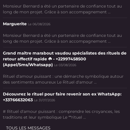
Monsieur Bernard a été un partenaire de confiance tout au
long de mon projet. Grâce à son accompagnement ...
Marguerite
Le 06/08/2026
Monsieur Bernard a été un partenaire de confiance tout au
long de mon projet. Grâce à son accompagnement ...
Grand maître marabout vaudou spécialistes des rituels de
retour affectif rapide ☘️ - +22997458500
(Appel/Sms/Whatsapp)
Le 03/08/2026
Rituel d'amour puissant : une démarche symbolique autour
des sentiments amoureux Le Rituel d'amour ...
Découvrez le rituel pour faire revenir son ex WhatsApp:
+33766632063
Le 31/07/2026
# Rituel d'amour puissant : comprendre les croyances, les
traditions et leur symbolique Le **rituel ...
TOUS LES MESSAGES