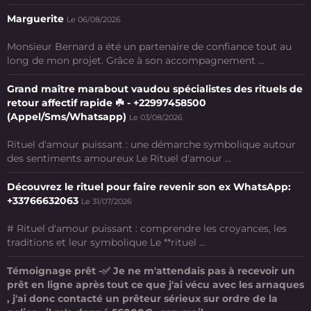
Marguerite
Le 06/08/2026
Monsieur Bernard a été un partenaire de confiance tout au
long de mon projet. Grâce à son accompagnement ...
Grand maître marabout vaudou spécialistes des rituels de
retour affectif rapide ☘️ - +22997458500
(Appel/Sms/Whatsapp)
Le 03/08/2026
Rituel d'amour puissant : une démarche symbolique autour
des sentiments amoureux Le Rituel d'amour ...
Découvrez le rituel pour faire revenir son ex WhatsApp:
+33766632063
Le 31/07/2026
# Rituel d'amour puissant : comprendre les croyances, les
traditions et leur symbolique Le **rituel ...
Témoignage prêt -✅ Je ne m'attendais pas à recevoir un
prêt en ligne après tout ce que j'ai vécu avec les arnaques
, j'ai donc contacté un prêteur sérieux sur ordre de la