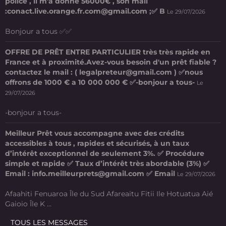
police , il m'a donné 56000€ , son mail
:conact.live.orange.fr.com@gmail.com ;✅ B
Le 29/07/2026
Bonjour a tous ✅✅
OFFRE DE PRÊT ENTRE PARTICULIER très très rapide en
France et à proximité.Avez-vous besoin d'un prêt fiable ?
contactez le mail : ( legalpreteur@gmail.com ) ✅nous
offrons de 1000 € a 10 000 000 € ✅-bonjour a tous-
Le
29/07/2026
-bonjour a tous-
Meilleur Prêt vous accompagne avec des crédits
accessibles à tous , rapides et sécurisés, à un taux
d’intérêt exceptionnel de seulement 3%. ✅ Procédure
simple et rapide ✅ Taux d’intérêt très abordable (3%) ✅
Email : info.meilleurprets@gmail.com ✅ Email
Le 29/07/2026
Afaahiti Fenuaroa Île du Sud Afareaitu Fitii Ile Hotuatua Aié
Gaioio Île K ...
TOUS LES MESSAGES