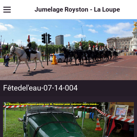
Jumelage Royston - La Loupe
Fêtedel'eau-07-14-004