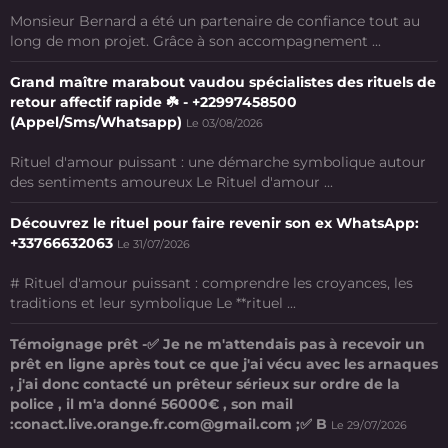
Monsieur Bernard a été un partenaire de confiance tout au
long de mon projet. Grâce à son accompagnement ...
Grand maître marabout vaudou spécialistes des rituels de
retour affectif rapide ☘️ - +22997458500
(Appel/Sms/Whatsapp)
Le 03/08/2026
Rituel d'amour puissant : une démarche symbolique autour
des sentiments amoureux Le Rituel d'amour ...
Découvrez le rituel pour faire revenir son ex WhatsApp:
+33766632063
Le 31/07/2026
# Rituel d'amour puissant : comprendre les croyances, les
traditions et leur symbolique Le **rituel ...
Témoignage prêt -✅ Je ne m'attendais pas à recevoir un
prêt en ligne après tout ce que j'ai vécu avec les arnaques
, j'ai donc contacté un prêteur sérieux sur ordre de la
police , il m'a donné 56000€ , son mail
:conact.live.orange.fr.com@gmail.com ;✅ B
Le 29/07/2026