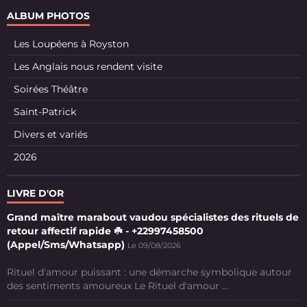
ALBUM PHOTOS
Les Loupéens à Royston
Les Anglais nous rendent visite
Soirées Théâtre
Saint-Patrick
Divers et variés
2026
LIVRE D'OR
Grand maître marabout vaudou spécialistes des rituels de
retour affectif rapide ☘️ - +22997458500
(Appel/Sms/Whatsapp)
Le 09/08/2026
Rituel d'amour puissant : une démarche symbolique autour
des sentiments amoureux Le Rituel d'amour ...