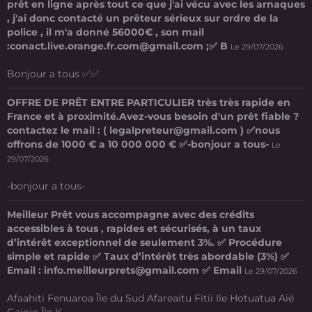
prêt en ligne après tout ce que j'ai vécu avec les arnaques
, j'ai donc contacté un prêteur sérieux sur ordre de la
police , il m'a donné 56000€ , son mail
:conact.live.orange.fr.com@gmail.com ;✅ B
Le 29/07/2026
Bonjour a tous ✅✅
OFFRE DE PRÊT ENTRE PARTICULIER très très rapide en
France et à proximité.Avez-vous besoin d'un prêt fiable ?
contactez le mail : ( legalpreteur@gmail.com ) ✅nous
offrons de 1000 € a 10 000 000 € ✅-bonjour a tous-
Le
29/07/2026
-bonjour a tous-
Meilleur Prêt vous accompagne avec des crédits
accessibles à tous , rapides et sécurisés, à un taux
d’intérêt exceptionnel de seulement 3%. ✅ Procédure
simple et rapide ✅ Taux d’intérêt très abordable (3%) ✅
Email : info.meilleurprets@gmail.com ✅ Email
Le 29/07/2026
Afaahiti Fenuaroa Île du Sud Afareaitu Fitii Ile Hotuatua Aié