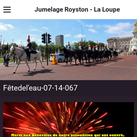
Jumelage Royston - La Loupe
Fêtedel'eau-07-14-067