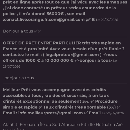
prêt en ligne après tout ce que j'ai vécu avec les arnaques
, j'ai donc contacté un prêteur sérieux sur ordre de la
police , il m'a donné 56000€ , son mail
:conact.live.orange.fr.com@gmail.com ;✅ B
Le 29/07/2026
Bonjour a tous ✅✅
OFFRE DE PRÊT ENTRE PARTICULIER très très rapide en
France et à proximité.Avez-vous besoin d'un prêt fiable ?
contactez le mail : ( legalpreteur@gmail.com ) ✅nous
offrons de 1000 € a 10 000 000 € ✅-bonjour a tous-
Le
29/07/2026
-bonjour a tous-
Meilleur Prêt vous accompagne avec des crédits
accessibles à tous , rapides et sécurisés, à un taux
d’intérêt exceptionnel de seulement 3%. ✅ Procédure
simple et rapide ✅ Taux d’intérêt très abordable (3%) ✅
Email : info.meilleurprets@gmail.com ✅ Email
Le 29/07/2026
Afaahiti Fenuaroa Île du Sud Afareaitu Fitii Ile Hotuatua Aié