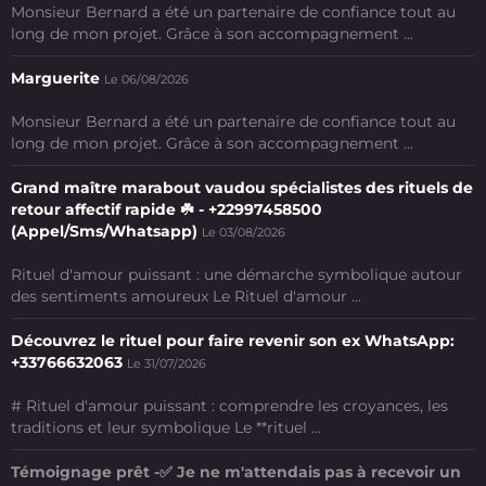
Monsieur Bernard a été un partenaire de confiance tout au
long de mon projet. Grâce à son accompagnement ...
Marguerite
Le 06/08/2026
Monsieur Bernard a été un partenaire de confiance tout au
long de mon projet. Grâce à son accompagnement ...
Grand maître marabout vaudou spécialistes des rituels de
retour affectif rapide ☘️ - +22997458500
(Appel/Sms/Whatsapp)
Le 03/08/2026
Rituel d'amour puissant : une démarche symbolique autour
des sentiments amoureux Le Rituel d'amour ...
Découvrez le rituel pour faire revenir son ex WhatsApp:
+33766632063
Le 31/07/2026
# Rituel d'amour puissant : comprendre les croyances, les
traditions et leur symbolique Le **rituel ...
Témoignage prêt -✅ Je ne m'attendais pas à recevoir un