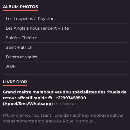
ALBUM PHOTOS
Les Loupéens à Royston
Les Anglais nous rendent visite
Soirées Théâtre
Saint-Patrick
Divers et variés
2026
LIVRE D'OR
Grand maître marabout vaudou spécialistes des rituels de
retour affectif rapide ☘️ - +22997458500
(Appel/Sms/Whatsapp)
Le 09/08/2026
Rituel d'amour puissant : une démarche symbolique autour
des sentiments amoureux Le Rituel d'amour ...