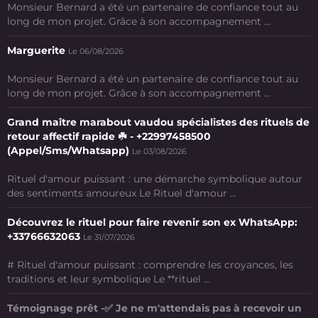
Monsieur Bernard a été un partenaire de confiance tout au
long de mon projet. Grâce à son accompagnement ...
Marguerite
Le 06/08/2026
Monsieur Bernard a été un partenaire de confiance tout au
long de mon projet. Grâce à son accompagnement ...
Grand maître marabout vaudou spécialistes des rituels de
retour affectif rapide ☘️ - +22997458500
(Appel/Sms/Whatsapp)
Le 03/08/2026
Rituel d'amour puissant : une démarche symbolique autour
des sentiments amoureux Le Rituel d'amour ...
Découvrez le rituel pour faire revenir son ex WhatsApp:
+33766632063
Le 31/07/2026
# Rituel d'amour puissant : comprendre les croyances, les
traditions et leur symbolique Le **rituel ...
Témoignage prêt -✅ Je ne m'attendais pas à recevoir un