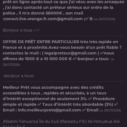
prêt en ligne après tout ce que j'ai vécu avec les arnaques
, j'ai donc contacté un prêteur sérieux sur ordre de la
police , il m'a donné 56000€ , son mail
:conact.live.orange.fr.com@gmail.com ;✅ B
Le 29/07/2026
Bonjour a tous ✅✅
OFFRE DE PRÊT ENTRE PARTICULIER très très rapide en
France et à proximité.Avez-vous besoin d'un prêt fiable ?
contactez le mail : ( legalpreteur@gmail.com ) ✅nous
offrons de 1000 € a 10 000 000 € ✅-bonjour a tous-
Le
29/07/2026
-bonjour a tous-
Meilleur Prêt vous accompagne avec des crédits
accessibles à tous , rapides et sécurisés, à un taux
d’intérêt exceptionnel de seulement 3%. ✅ Procédure
simple et rapide ✅ Taux d’intérêt très abordable (3%) ✅
Email : info.meilleurprets@gmail.com ✅ Email
Le 29/07/2026
Afaahiti Fenuaroa Île du Sud Afareaitu Fitii Ile Hotuatua Aié
Gaioio Île K ...