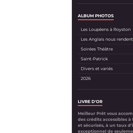
ALBUM PHOTOS
Les Loupéens à Royston
Les Anglais nous rendent 
Soirées Théâtre
Saint-Patrick
Divers et variés
2026
LIVRE D'OR
Meilleur Prêt vous acco
des crédits accessibles à 
et sécurisés, à un taux d’
exceptionnel de seuleme