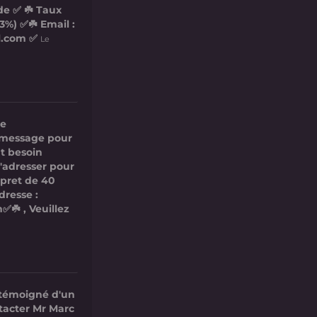
de ✅ ☘️ Taux
3%) ✅☘️ Email :
l.com ✅
Le
re
ce message pour
t besoin
s'adresser pour
 pret de 40
dresse :
✅☘️ , Veuillez
 témoigné d'un
ntacter Mr Marc