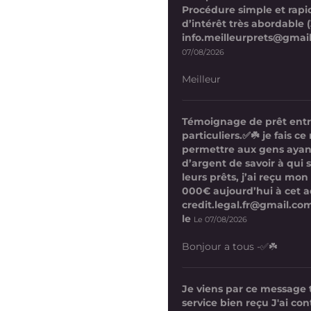
Procédure simple et rapi
d’intérêt très abordable (
info.meilleurprets@gmai
07/08/2026
Meilleur
Témoignage de prêt ent
particuliers.✅☘️ je fais 
permettre aux gens ayan
d’argent de savoir à qui 
leurs prêts, j’ai reçu mon
000€ aujourd’hui à cet a
credit.legal.fr@gmail.com
le
Le 07/08/2026
Bonjour a tous -✅☘️
Je viens par ce message
service bien reçu J'ai co