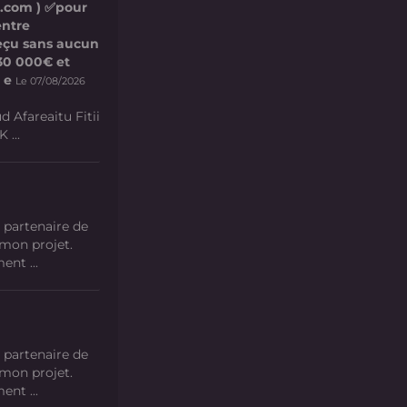
l.com ) ✅pour
entre
 reçu sans aucun
e 30 000€ et
 e
Le 07/08/2026
d Afareaitu Fitii
 ...
 partenaire de
 mon projet.
nt ...
 partenaire de
 mon projet.
nt ...