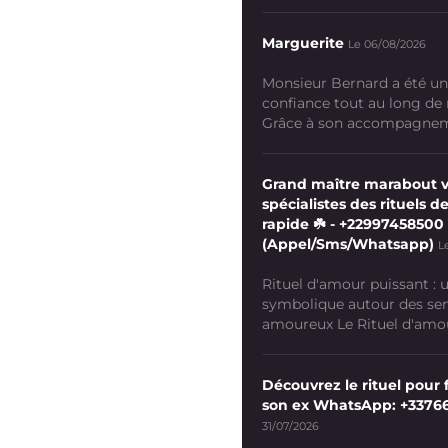
Marguerite
Le 06/08/2026
Monsieur Bernard a été un
confiance tout au long de
Grâce à son accompagneme
Grand maître marabout 
spécialistes des rituels de
rapide ☘️ - +22997458500
(Appel/Sms/Whatsapp)
L
Rituel d'amour puissant :
symbolique autour des se
amoureux Le Rituel d'amour
Découvrez le rituel pour f
son ex WhatsApp: +3376
31/07/2026