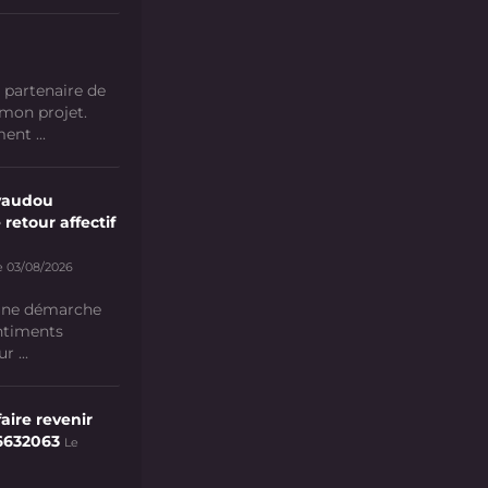
 partenaire de
 mon projet.
nt ...
vaudou
 retour affectif
e 03/08/2026
 une démarche
ntiments
 ...
aire revenir
6632063
Le