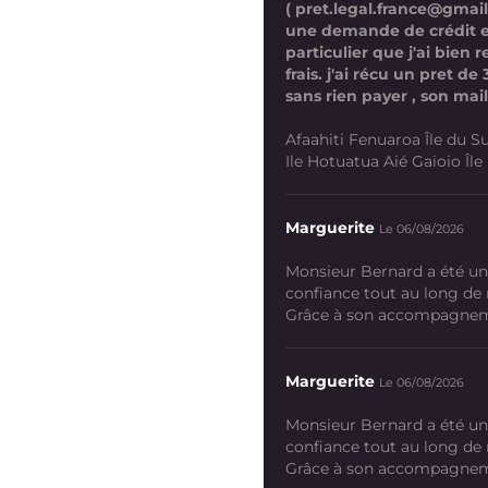
( pret.legal.france@gmai
une demande de crédit 
particulier que j'ai bien
frais. j'ai récu un pret d
sans rien payer , son mail
Afaahiti Fenuaroa Île du Su
Ile Hotuatua Aié Gaioio Île K
Marguerite
Le 06/08/2026
Monsieur Bernard a été un
confiance tout au long de
Grâce à son accompagneme
Marguerite
Le 06/08/2026
Monsieur Bernard a été un
confiance tout au long de
Grâce à son accompagneme