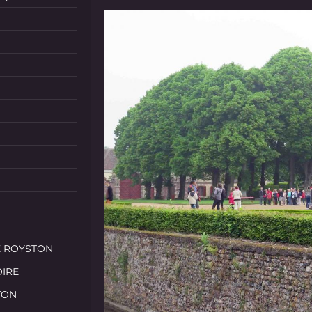
E ROYSTON
OIRE
TON