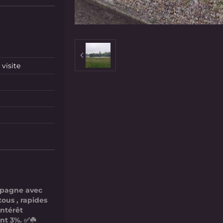
visite
mpagne avec
tous , rapides
intérêt
nt 3%. ✅☘️