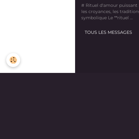
# Rituel d'amour puissant
les croyances, les tradition
symbolique Le **rituel ...
TOUS LES MESSAGES