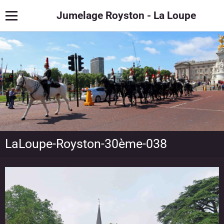
Jumelage Royston - La Loupe
LaLoupe-Royston-30ème-038