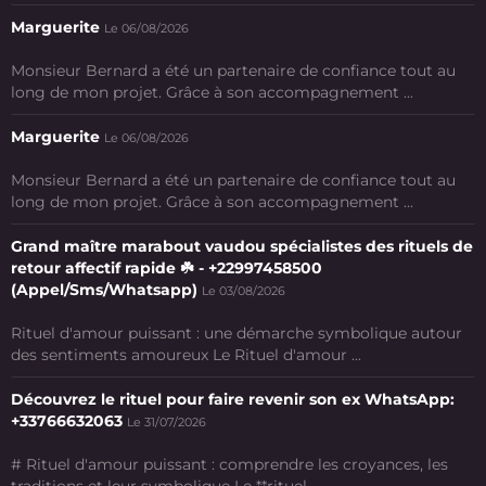
Marguerite
Le 06/08/2026
Monsieur Bernard a été un partenaire de confiance tout au
long de mon projet. Grâce à son accompagnement ...
Marguerite
Le 06/08/2026
Monsieur Bernard a été un partenaire de confiance tout au
long de mon projet. Grâce à son accompagnement ...
Grand maître marabout vaudou spécialistes des rituels de
retour affectif rapide ☘️ - +22997458500
(Appel/Sms/Whatsapp)
Le 03/08/2026
Rituel d'amour puissant : une démarche symbolique autour
des sentiments amoureux Le Rituel d'amour ...
Découvrez le rituel pour faire revenir son ex WhatsApp:
+33766632063
Le 31/07/2026
# Rituel d'amour puissant : comprendre les croyances, les
traditions et leur symbolique Le **rituel ...