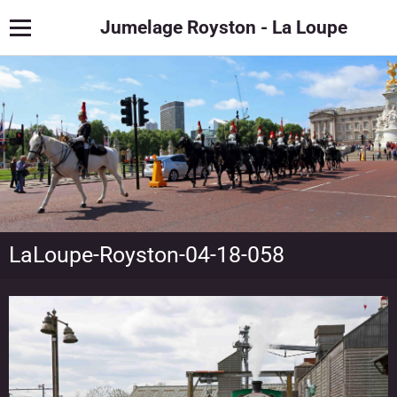
Jumelage Royston - La Loupe
LaLoupe-Royston-04-18-058