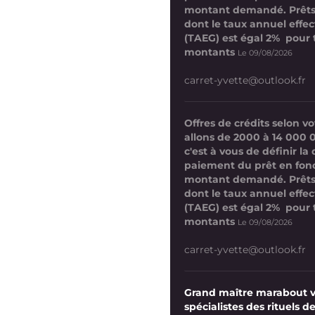
montant demandé. Prêts
dont le taux annuel effect
(TAEG) est égal 2% pour 
montants
Le 09/08/2026
carret-yvette@outlook.fr
Offres de crédits selon 
allons de 2000 à 14 000 
c'est à vous de définir la
paiement du prêt en fon
montant demandé. Prêts
dont le taux annuel effect
(TAEG) est égal 2% pour 
montants
Le 09/08/2026
carret-yvette@outlook.fr
Grand maître marabout 
spécialistes des rituels de