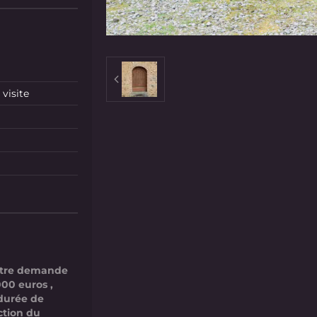
visite
votre demande
000 euros ,
 durée de
ction du