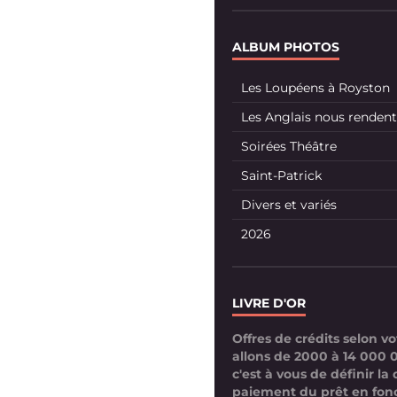
ALBUM PHOTOS
Les Loupéens à Royston
Les Anglais nous rendent 
Soirées Théâtre
Saint-Patrick
Divers et variés
2026
LIVRE D'OR
Offres de crédits selon 
allons de 2000 à 14 000 
c'est à vous de définir la
paiement du prêt en fon