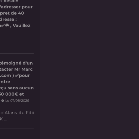
t besoin
s'adresser pour
 pret de 40
dresse :
✅☘️ , Veuillez
 témoigné d'un
ntacter Mr Marc
l.com ) ✅pour
entre
 reçu sans aucun
e 30 000€ et
 e
Le 07/08/2026
d Afareaitu Fitii
 ...