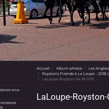
Accueil
Album photos
Les Anglais
Royston's Friends à La Loupe - 2018 (A
LaLoupe-Royston-04-18-076
pissé sous-
LaLoupe-Royston-
récépissé
5)