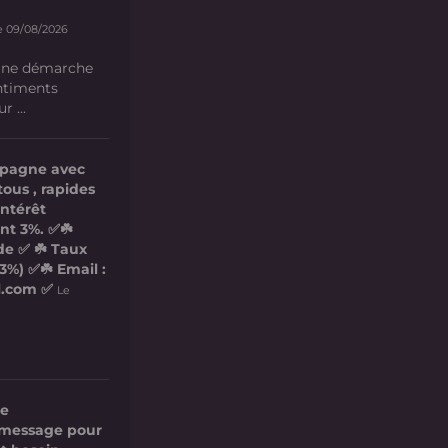
e 09/08/2026
 une démarche
ntiments
 ...
mpagne avec
tous , rapides
intérêt
nt 3%. ✅☘️
de ✅ ☘️ Taux
3%) ✅☘️ Email :
l.com ✅
Le
re
ce message pour