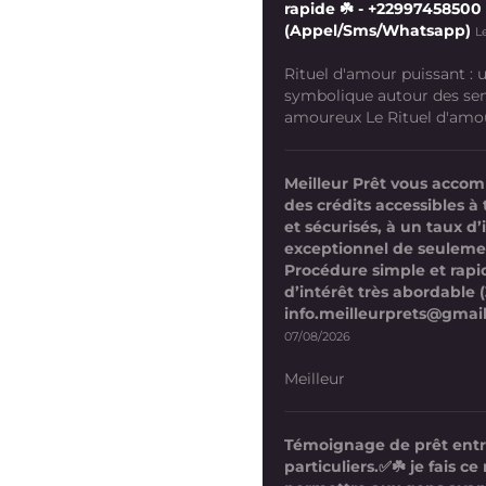
rapide ☘️ - +22997458500
(Appel/Sms/Whatsapp)
L
Rituel d'amour puissant :
symbolique autour des se
amoureux Le Rituel d'amour
Meilleur Prêt vous acco
des crédits accessibles à 
et sécurisés, à un taux d’
exceptionnel de seuleme
Procédure simple et rapi
d’intérêt très abordable (
info.meilleurprets@gmai
07/08/2026
Meilleur
Témoignage de prêt ent
particuliers.✅☘️ je fais 