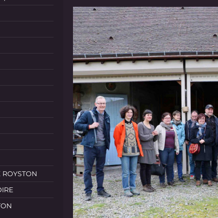
E ROYSTON
OIRE
TON