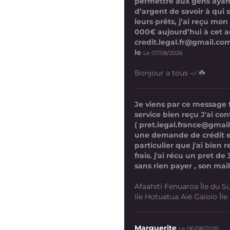
permettre aux gens ayan
d’argent de savoir à qui 
leurs prêts, j’ai reçu mon
000€ aujourd’hui à cet a
credit.legal.fr@gmail.com
le
Le 07/08/2026
Bonjour a tous -✅☘️
Je viens par ce message
service bien reçu J'ai co
( pret.legal.france@gmai
une demande de crédit 
particulier que j'ai bien
frais. j'ai récu un pret d
sans rien payer , son mail
Afaahiti Fenuaroa Île du Su
Ile Hotuatua Aié Gaioio Île K
Marguerite
Le 06/08/2026