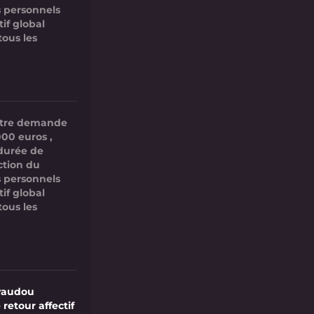
 personnels
if global
tous les
votre demande
000 euros ,
 durée de
ction du
 personnels
if global
tous les
vaudou
 retour affectif