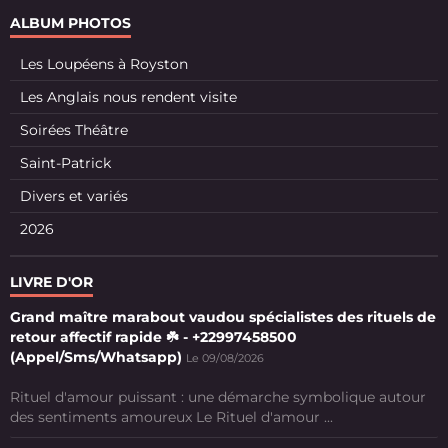
ALBUM PHOTOS
Les Loupéens à Royston
Les Anglais nous rendent visite
Soirées Théâtre
Saint-Patrick
Divers et variés
2026
LIVRE D'OR
Grand maître marabout vaudou spécialistes des rituels de
retour affectif rapide ☘️ - +22997458500
(Appel/Sms/Whatsapp)
Le 09/08/2026
Rituel d'amour puissant : une démarche symbolique autour
des sentiments amoureux Le Rituel d'amour ...