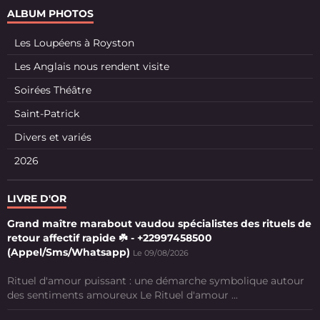
ALBUM PHOTOS
Les Loupéens à Royston
Les Anglais nous rendent visite
Soirées Théâtre
Saint-Patrick
Divers et variés
2026
LIVRE D'OR
Grand maître marabout vaudou spécialistes des rituels de
retour affectif rapide ☘️ - +22997458500
(Appel/Sms/Whatsapp)
Le 09/08/2026
Rituel d'amour puissant : une démarche symbolique autour
des sentiments amoureux Le Rituel d'amour ...