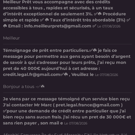
Meilleur Prêt vous accompagne avec des crédits
accessibles à tous , rapides et sécurisés, à un taux
d’intérêt exceptionnel de seulement 3%. ✅☘️ Procédure
simple et rapide ✅ ☘️ Taux d’intérêt très abordable (3%) ✅
☘️ Email : info.meilleurprets@gmail.com ✅
Le 07/08/2026
Meilleur
Témoignage de prêt entre particuliers.✅☘️ je fais ce
message pour permettre aux gens ayant besoin d’argent
de savoir à qui s'adresser pour leurs prêts, j’ai reçu mon
pret de 40 000€ aujourd’hui à cet adresse :
credit.legal.fr@gmail.com✅☘️ , Veuillez le
Le 07/08/2026
Bonjour a tous -✅☘️
Je viens par ce message témoigné d'un service bien reçu
J'ai contacter Mr Marc ( pret.legal.france@gmail.com )
✅pour une demande de crédit entre particulier que j'ai
bien reçu sans aucun frais. j'ai récu un pret de 30 000€ et
sans rien payer , son mail e
Le 07/08/2026
Afaahiti Fenuaroa Île du Sud Afareaitu Fitii Ile Hotuatua Aié