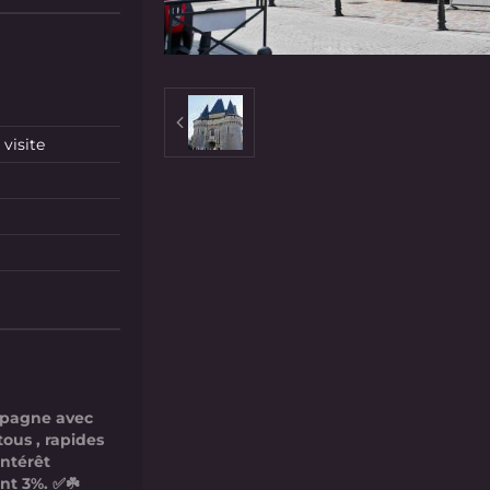
visite
mpagne avec
tous , rapides
intérêt
nt 3%. ✅☘️