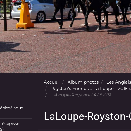
Accueil
Album photos
Les Anglais
Royston's Friends à La Loupe - 2018 (A
LaLoupe-Royston-04-18-031
pissé sous-
LaLoupe-Royston-
récépissé
5)