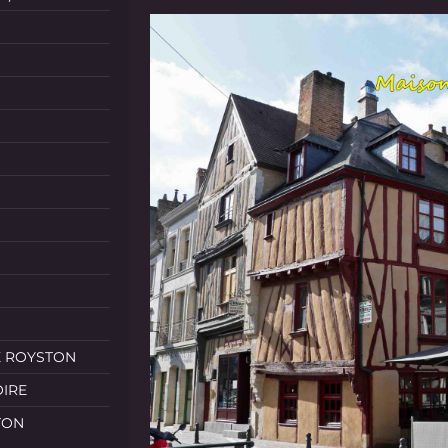
E ROYSTON
OIRE
TON