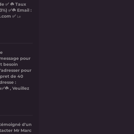
de ✅ ☘️ Taux
3%) ✅☘️ Email :
l.com ✅
Le
re
ce message pour
t besoin
s'adresser pour
 pret de 40
dresse :
✅☘️ , Veuillez
 témoigné d'un
ntacter Mr Marc