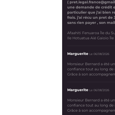
( pret.legal.france@gmai
une demande de crédit 
particulier que j'ai bien
frais. j'ai récu un pret d
sans rien payer , son mail
Afaahiti Fenuaroa Île du Su
Ile Hotuatua Aié Gaioio Île K
Marguerite
Le 06/08/2026
Monsieur Bernard a été un
confiance tout au long de
Grâce à son accompagneme
Marguerite
Le 06/08/2026
Monsieur Bernard a été un
confiance tout au long de
Grâce à son accompagneme