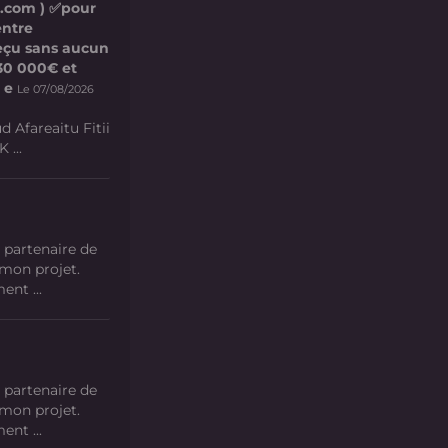
l.com ) ✅pour
entre
 reçu sans aucun
e 30 000€ et
 e
Le 07/08/2026
d Afareaitu Fitii
 ...
 partenaire de
 mon projet.
nt ...
 partenaire de
 mon projet.
nt ...