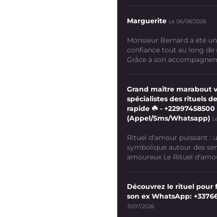
Marguerite
Le 06/08/2026
Monsieur Bernard a été un
confiance tout au long de
Grâce à son accompagneme
Grand maître marabout 
spécialistes des rituels de
rapide ☘️ - +22997458500
(Appel/Sms/Whatsapp)
L
Rituel d'amour puissant :
symbolique autour des se
amoureux Le Rituel d'amour
Découvrez le rituel pour f
son ex WhatsApp: +3376
31/07/2026