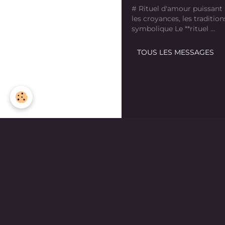
# Rituel d'amour puissant
les croyances, les tradition
symbolique Le **rituel ...
TOUS LES MESSAGES