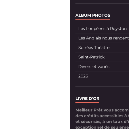
ALBUM PHOTOS
Les Loupéens à Royston
Les Anglais nous rendent 
Soirées Théâtre
Saint-Patrick
Divers et variés
2026
LIVRE D'OR
Meilleur Prêt vous acco
des crédits accessibles à 
et sécurisés, à un taux d’
exceptionnel de seuleme