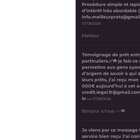
Procédure simple et rapi
d’intérêt très abordable (
info.meilleurprets@gmai
07/08/2026
Meilleur
Témoignage de prêt ent
particuliers.✅☘️ je fais 
permettre aux gens ayan
d’argent de savoir à qui 
leurs prêts, j’ai reçu mon
000€ aujourd’hui à cet a
credit.legal.fr@gmail.com
le
Le 07/08/2026
Bonjour a tous -✅☘️
Je viens par ce message
service bien reçu J'ai co