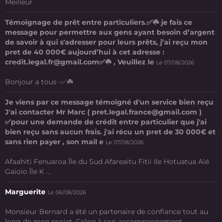
Meilleur
Témoignage de prêt entre particuliers.✅☘️ je fais ce
message pour permettre aux gens ayant besoin d’argent
de savoir à qui s'adresser pour leurs prêts, j’ai reçu mon
pret de 40 000€ aujourd’hui à cet adresse :
credit.legal.fr@gmail.com✅☘️ , Veuillez le
Le 07/08/2026
Bonjour a tous -✅☘️
Je viens par ce message témoigné d'un service bien reçu
J'ai contacter Mr Marc ( pret.legal.france@gmail.com )
✅pour une demande de crédit entre particulier que j'ai
bien reçu sans aucun frais. j'ai récu un pret de 30 000€ et
sans rien payer , son mail e
Le 07/08/2026
Afaahiti Fenuaroa Île du Sud Afareaitu Fitii Ile Hotuatua Aié
Gaioio Île K ...
Marguerite
Le 06/08/2026
Monsieur Bernard a été un partenaire de confiance tout au
long de mon projet. Grâce à son accompagnement ...