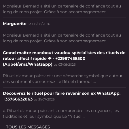
Monsieur Bernard a été un partenaire de confiance tout au
long de mon projet. Grâce à son accompagnement ...
Marguerite
Le 06/08/2026
Monsieur Bernard a été un partenaire de confiance tout au
long de mon projet. Grâce à son accompagnement ...
Grand maître marabout vaudou spécialistes des rituels de
retour affectif rapide ☘️ - +22997458500
(Appel/Sms/Whatsapp)
Le 03/08/2026
Rituel d'amour puissant : une démarche symbolique autour
des sentiments amoureux Le Rituel d'amour ...
Découvrez le rituel pour faire revenir son ex WhatsApp:
+33766632063
Le 31/07/2026
# Rituel d'amour puissant : comprendre les croyances, les
traditions et leur symbolique Le **rituel ...
TOUS LES MESSAGES