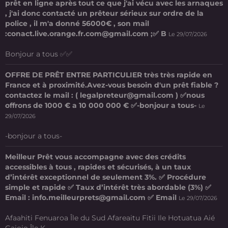
prêt en ligne après tout ce que j'ai vécu avec les arnaques
, j'ai donc contacté un prêteur sérieux sur ordre de la
police , il m'a donné 56000€ , son mail
:conact.live.orange.fr.com@gmail.com ;✅ B
Le 29/07/2026
Bonjour a tous ✅✅
OFFRE DE PRÊT ENTRE PARTICULIER très très rapide en
France et à proximité.Avez-vous besoin d'un prêt fiable ?
contactez le mail : ( legalpreteur@gmail.com ) ✅nous
offrons de 1000 € a 10 000 000 € ✅-bonjour a tous-
Le
29/07/2026
-bonjour a tous-
Meilleur Prêt vous accompagne avec des crédits
accessibles à tous , rapides et sécurisés, à un taux
d’intérêt exceptionnel de seulement 3%. ✅ Procédure
simple et rapide ✅ Taux d’intérêt très abordable (3%) ✅
Email : info.meilleurprets@gmail.com ✅ Email
Le 29/07/2026
Afaahiti Fenuaroa Île du Sud Afareaitu Fitii Ile Hotuatua Aié