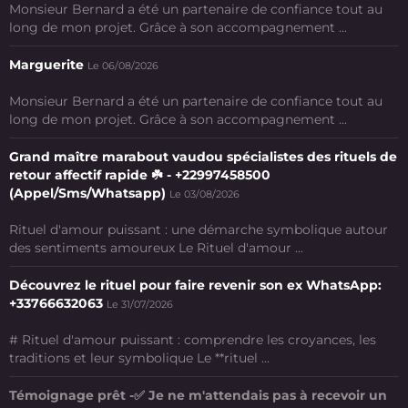
Monsieur Bernard a été un partenaire de confiance tout au
long de mon projet. Grâce à son accompagnement ...
Marguerite
Le 06/08/2026
Monsieur Bernard a été un partenaire de confiance tout au
long de mon projet. Grâce à son accompagnement ...
Grand maître marabout vaudou spécialistes des rituels de
retour affectif rapide ☘️ - +22997458500
(Appel/Sms/Whatsapp)
Le 03/08/2026
Rituel d'amour puissant : une démarche symbolique autour
des sentiments amoureux Le Rituel d'amour ...
Découvrez le rituel pour faire revenir son ex WhatsApp:
+33766632063
Le 31/07/2026
# Rituel d'amour puissant : comprendre les croyances, les
traditions et leur symbolique Le **rituel ...
Témoignage prêt -✅ Je ne m'attendais pas à recevoir un