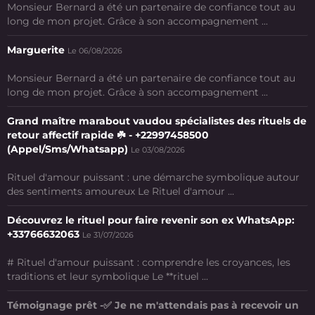
Monsieur Bernard a été un partenaire de confiance tout au
long de mon projet. Grâce à son accompagnement ...
Marguerite
Le 06/08/2026
Monsieur Bernard a été un partenaire de confiance tout au
long de mon projet. Grâce à son accompagnement ...
Grand maître marabout vaudou spécialistes des rituels de
retour affectif rapide ☘️ - +22997458500
(Appel/Sms/Whatsapp)
Le 03/08/2026
Rituel d'amour puissant : une démarche symbolique autour
des sentiments amoureux Le Rituel d'amour ...
Découvrez le rituel pour faire revenir son ex WhatsApp:
+33766632063
Le 31/07/2026
# Rituel d'amour puissant : comprendre les croyances, les
traditions et leur symbolique Le **rituel ...
Témoignage prêt -✅ Je ne m'attendais pas à recevoir un