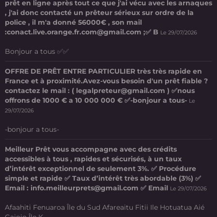
prêt en ligne après tout ce que j'ai vécu avec les arnaques
, j'ai donc contacté un prêteur sérieux sur ordre de la
police , il m'a donné 56000€ , son mail
:conact.live.orange.fr.com@gmail.com ;✅ B
Le 29/07/2026
Bonjour a tous ✅✅
OFFRE DE PRÊT ENTRE PARTICULIER très très rapide en
France et à proximité.Avez-vous besoin d'un prêt fiable ?
contactez le mail : ( legalpreteur@gmail.com ) ✅nous
offrons de 1000 € a 10 000 000 € ✅-bonjour a tous-
Le
29/07/2026
-bonjour a tous-
Meilleur Prêt vous accompagne avec des crédits
accessibles à tous , rapides et sécurisés, à un taux
d’intérêt exceptionnel de seulement 3%. ✅ Procédure
simple et rapide ✅ Taux d’intérêt très abordable (3%) ✅
Email : info.meilleurprets@gmail.com ✅ Email
Le 29/07/2026
Afaahiti Fenuaroa Île du Sud Afareaitu Fitii Ile Hotuatua Aié