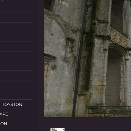
E ROYSTON
OIRE
TON