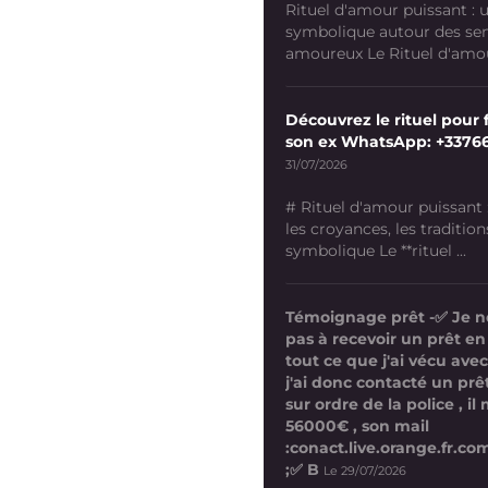
Rituel d'amour puissant :
symbolique autour des se
amoureux Le Rituel d'amour
Découvrez le rituel pour f
son ex WhatsApp: +3376
31/07/2026
# Rituel d'amour puissant
les croyances, les tradition
symbolique Le **rituel ...
Témoignage prêt -✅ Je n
pas à recevoir un prêt en
tout ce que j'ai vécu avec
j'ai donc contacté un prê
sur ordre de la police , i
56000€ , son mail
:conact.live.orange.fr.
;✅ B
Le 29/07/2026