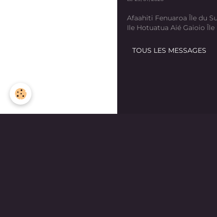
Afaahiti Fenuaroa Île du Su
Ile Hotuatua Aié Gaioio Île K
TOUS LES MESSAGES