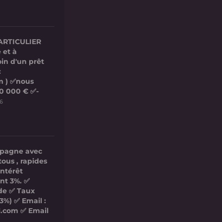
ARTICULIER
 et à
in d'un prêt
:
m ) ✅nous
00 000 € ✅-
26
mpagne avec
tous , rapides
intérêt
nt 3%. ✅
ide ✅ Taux
3%) ✅ Email :
l.com ✅ Email