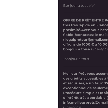
Bonjour a tous ✅✅
OFFRE DE PRÊT ENTRE P
très très rapide en France
proximité.Avez-vous beso
fiable ?contactez le mail 
( legalpreteur@gmail.co
offrons de 1000 € a 10 0
bonjour a tous-
Le 29/07/20
-bonjour a tous-
Meilleur Prêt vous acco
des crédits accessibles à 
et sécurisés, à un taux d’
exceptionnel de seuleme
Procédure simple et rap
d’intérêt très abordable (
info.meilleurprets@gmai
Le 29/07/2026