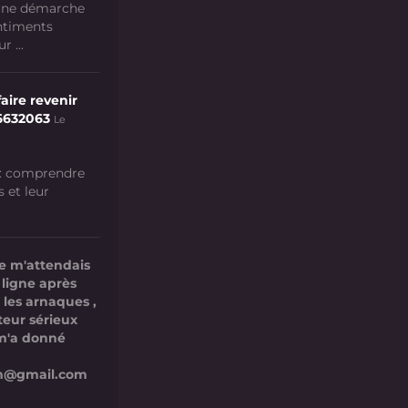
 une démarche
ntiments
 ...
aire revenir
6632063
Le
 : comprendre
s et leur
e m'attendais
 ligne après
 les arnaques ,
teur sérieux
l m'a donné
com@gmail.com