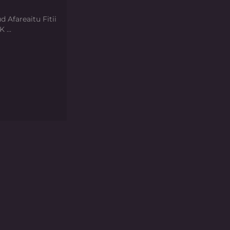
d Afareaitu Fitii
 ...