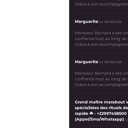
Grâce à son accompagneme
Marguerite
Le 06/08/2026
Monsieur Bernard a été un
confiance tout au long de
Grâce à son accompagneme
Marguerite
Le 06/08/2026
Monsieur Bernard a été un
confiance tout au long de
Grâce à son accompagneme
Grand maître marabout 
spécialistes des rituels de
rapide ☘️ - +22997458500
(Appel/Sms/Whatsapp)
L