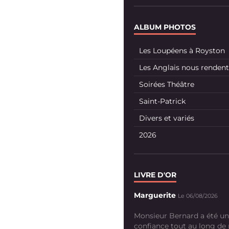
ALBUM PHOTOS
Les Loupéens à Royston
Les Anglais nous rendent 
Soirées Théâtre
Saint-Patrick
Divers et variés
2026
LIVRE D'OR
Marguerite
Le 06/08/2026
Monsieur Bernard a été un
confiance tout au long de