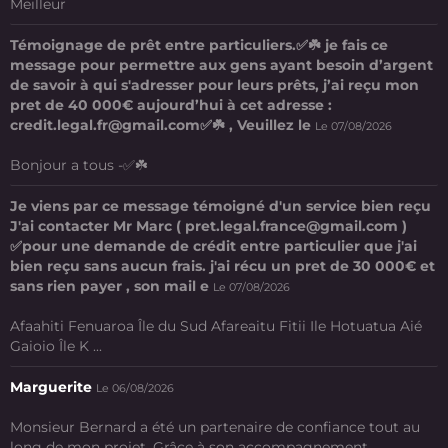
Meilleur
Témoignage de prêt entre particuliers.✅☘️ je fais ce
message pour permettre aux gens ayant besoin d’argent
de savoir à qui s'adresser pour leurs prêts, j’ai reçu mon
pret de 40 000€ aujourd’hui à cet adresse :
credit.legal.fr@gmail.com✅☘️ , Veuillez le
Le 07/08/2026
Bonjour a tous -✅☘️
Je viens par ce message témoigné d'un service bien reçu
J'ai contacter Mr Marc ( pret.legal.france@gmail.com )
✅pour une demande de crédit entre particulier que j'ai
bien reçu sans aucun frais. j'ai récu un pret de 30 000€ et
sans rien payer , son mail e
Le 07/08/2026
Afaahiti Fenuaroa Île du Sud Afareaitu Fitii Ile Hotuatua Aié
Gaioio Île K ...
Marguerite
Le 06/08/2026
Monsieur Bernard a été un partenaire de confiance tout au
long de mon projet. Grâce à son accompagnement ...