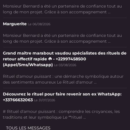
Monsieur Bernard a été un partenaire de confiance tout au
long de mon projet. Grâce à son accompagnement ...
Marguerite
Le 06/08/2026
Monsieur Bernard a été un partenaire de confiance tout au
long de mon projet. Grâce à son accompagnement ...
Grand maître marabout vaudou spécialistes des rituels de
retour affectif rapide ☘️ - +22997458500
(Appel/Sms/Whatsapp)
Le 03/08/2026
Rituel d'amour puissant : une démarche symbolique autour
des sentiments amoureux Le Rituel d'amour ...
Découvrez le rituel pour faire revenir son ex WhatsApp:
+33766632063
Le 31/07/2026
# Rituel d'amour puissant : comprendre les croyances, les
traditions et leur symbolique Le **rituel ...
TOUS LES MESSAGES