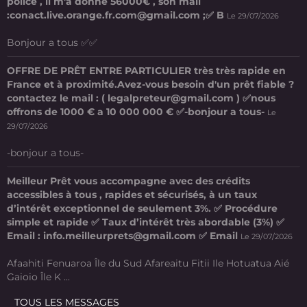
police , il m'a donné 56000€ , son mail
:conact.live.orange.fr.com@gmail.com ;✅ B
Le 29/07/2026
Bonjour a tous ✅✅
OFFRE DE PRÊT ENTRE PARTICULIER très très rapide en
France et à proximité.Avez-vous besoin d'un prêt fiable ?
contactez le mail : ( legalpreteur@gmail.com ) ✅nous
offrons de 1000 € a 10 000 000 € ✅-bonjour a tous-
Le
29/07/2026
-bonjour a tous-
Meilleur Prêt vous accompagne avec des crédits
accessibles à tous , rapides et sécurisés, à un taux
d’intérêt exceptionnel de seulement 3%. ✅ Procédure
simple et rapide ✅ Taux d’intérêt très abordable (3%) ✅
Email : info.meilleurprets@gmail.com ✅ Email
Le 29/07/2026
Afaahiti Fenuaroa Île du Sud Afareaitu Fitii Ile Hotuatua Aié
Gaioio Île K ...
TOUS LES MESSAGES