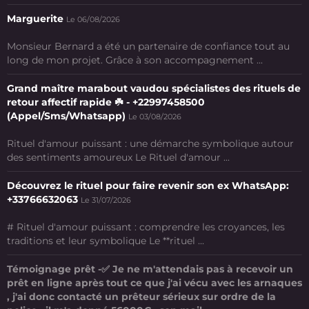
Marguerite
Le 06/08/2026
Monsieur Bernard a été un partenaire de confiance tout au
long de mon projet. Grâce à son accompagnement ...
Grand maître marabout vaudou spécialistes des rituels de
retour affectif rapide ☘️ - +22997458500
(Appel/Sms/Whatsapp)
Le 03/08/2026
Rituel d'amour puissant : une démarche symbolique autour
des sentiments amoureux Le Rituel d'amour ...
Découvrez le rituel pour faire revenir son ex WhatsApp:
+33766632063
Le 31/07/2026
# Rituel d'amour puissant : comprendre les croyances, les
traditions et leur symbolique Le **rituel ...
Témoignage prêt -✅ Je ne m'attendais pas à recevoir un
prêt en ligne après tout ce que j'ai vécu avec les arnaques
, j'ai donc contacté un prêteur sérieux sur ordre de la