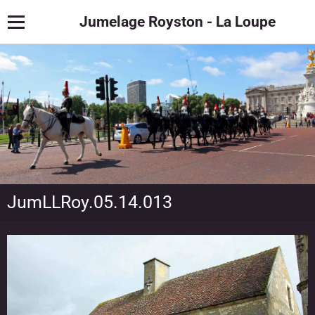
Jumelage Royston - La Loupe
JumLLRoy.05.14.013