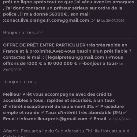
prêt en ligne après tout ce que j'ai vécu avec les arnaques
, j'ai donc contacté un prêteur sérieux sur ordre de la
police , il m'a donné 56000€ , son mail
:conact.live.orange.fr.com@gmail.com ;✅ B
Le 29/07/2026
Bonjour a tous ✅✅
OFFRE DE PRÊT ENTRE PARTICULIER très très rapide en
France et à proximité.Avez-vous besoin d'un prêt fiable ?
contactez le mail : ( legalpreteur@gmail.com ) ✅nous
offrons de 1000 € a 10 000 000 € ✅-bonjour a tous-
Le
29/07/2026
-bonjour a tous-
Meilleur Prêt vous accompagne avec des crédits
accessibles à tous , rapides et sécurisés, à un taux
d’intérêt exceptionnel de seulement 3%. ✅ Procédure
simple et rapide ✅ Taux d’intérêt très abordable (3%) ✅
Email : info.meilleurprets@gmail.com ✅ Email
Le 29/07/2026
Afaahiti Fenuaroa Île du Sud Afareaitu Fitii Ile Hotuatua Aié