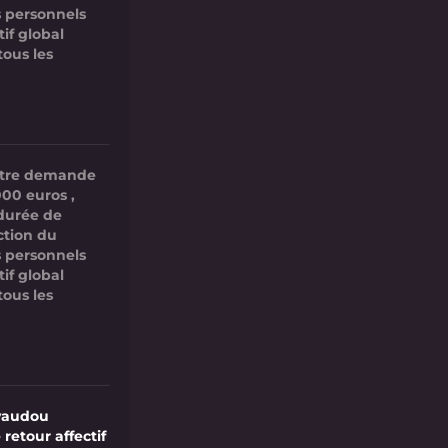
 personnels
if global
tous les
votre demande
000 euros ,
 durée de
ction du
 personnels
if global
tous les
vaudou
 retour affectif