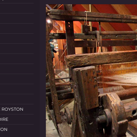
E ROYSTON
OIRE
TON