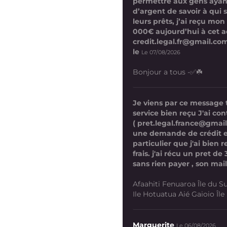
permettre aux gens ayan
d’argent de savoir à qui 
leurs prêts, j’ai reçu mon
000€ aujourd’hui à cet a
credit.legal.fr@gmail.com
le
Le 07/08/2026
Bonjour a tous -✅☘️
Je viens par ce message
service bien reçu J'ai co
( pret.legal.france@gmai
une demande de crédit 
particulier que j'ai bien
frais. j'ai récu un pret d
sans rien payer , son mail
Afaahiti Fenuaroa Île du Su
Ile Hotuatua Aié Gaioio Île K
Marguerite
Le 06/08/2026