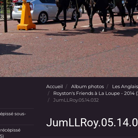
Accueil
Album photos
Les Anglais
Royston's Friends à La Loupe - 2014 
JumLLRoy.05.14.032
pissé sous-
JumLLRoy.05.14.
récépissé
5)