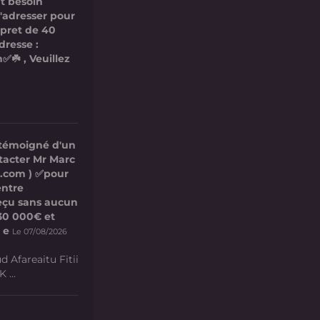
t besoin
s'adresser pour
 pret de 40
dresse :
✅☘️ , Veuillez
 témoigné d'un
ntacter Mr Marc
l.com ) ✅pour
entre
 reçu sans aucun
e 30 000€ et
 e
Le 07/08/2026
d Afareaitu Fitii
 ...