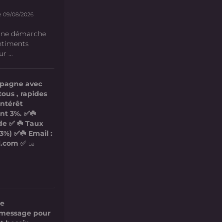
e 09/08/2026
 une démarche
ntiments
 ...
mpagne avec
tous , rapides
intérêt
nt 3%. ✅☘️
de ✅ ☘️ Taux
3%) ✅☘️ Email :
l.com ✅
Le
re
ce message pour