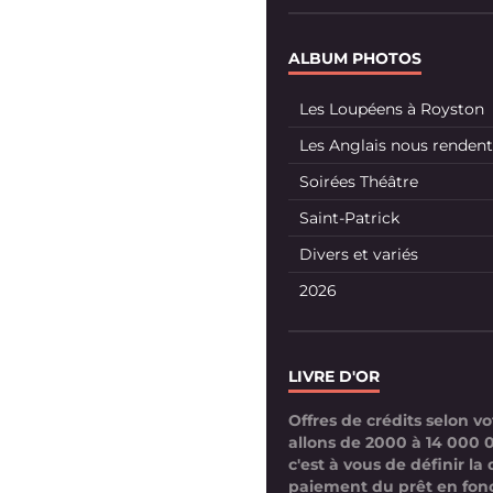
ALBUM PHOTOS
Les Loupéens à Royston
Les Anglais nous rendent 
Soirées Théâtre
Saint-Patrick
Divers et variés
2026
LIVRE D'OR
Offres de crédits selon 
allons de 2000 à 14 000 
c'est à vous de définir la
paiement du prêt en fon