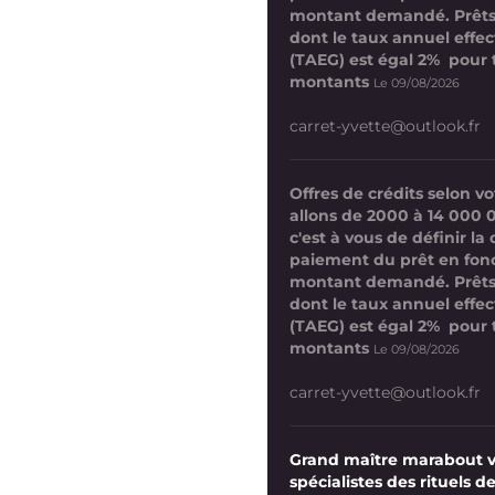
montant demandé. Prêts
dont le taux annuel effect
(TAEG) est égal 2% pour 
montants
Le 09/08/2026
carret-yvette@outlook.fr
Offres de crédits selon 
allons de 2000 à 14 000 
c'est à vous de définir la
paiement du prêt en fon
montant demandé. Prêts
dont le taux annuel effect
(TAEG) est égal 2% pour 
montants
Le 09/08/2026
carret-yvette@outlook.fr
Grand maître marabout 
spécialistes des rituels de