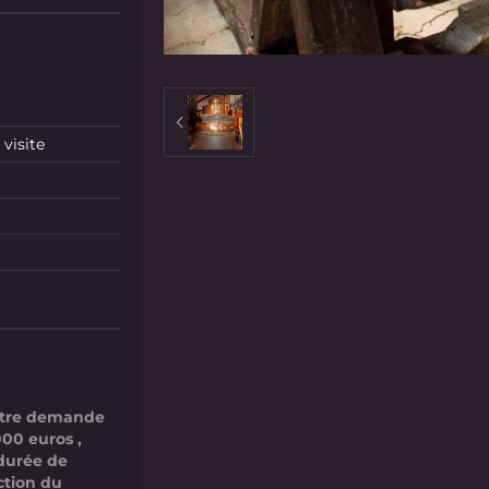
visite
votre demande
000 euros ,
 durée de
ction du