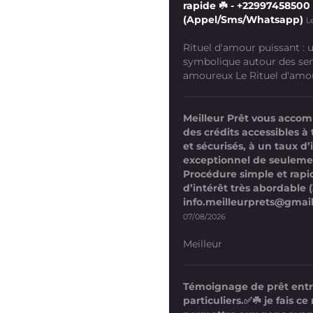
rapide ☘️ - +22997458500
(Appel/Sms/Whatsapp)
L
Rituel d'amour puissant :
symbolique autour des se
amoureux Le Rituel d'amour
Meilleur Prêt vous acco
des crédits accessibles à 
et sécurisés, à un taux d’
exceptionnel de seuleme
Procédure simple et rapi
d’intérêt très abordable (
info.meilleurprets@gmai
07/08/2026
Meilleur
Témoignage de prêt ent
particuliers.✅☘️ je fais 