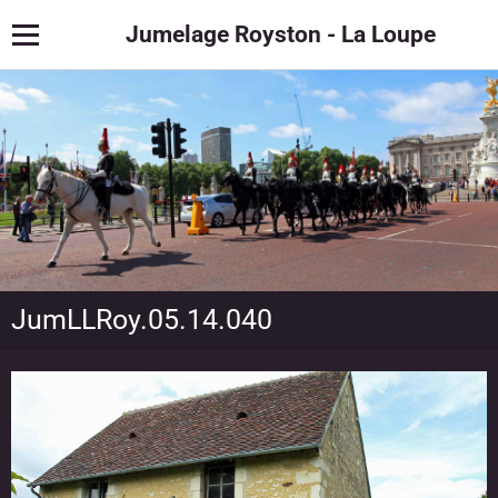
Jumelage Royston - La Loupe
JumLLRoy.05.14.040