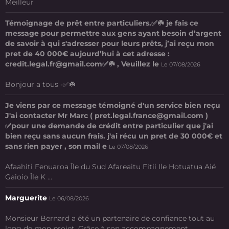
Meilleur
Témoignage de prêt entre particuliers.✅☘️ je fais ce
message pour permettre aux gens ayant besoin d’argent
de savoir à qui s'adresser pour leurs prêts, j’ai reçu mon
pret de 40 000€ aujourd’hui à cet adresse :
credit.legal.fr@gmail.com✅☘️ , Veuillez le
Le 07/08/2026
Bonjour a tous -✅☘️
Je viens par ce message témoigné d'un service bien reçu
J'ai contacter Mr Marc ( pret.legal.france@gmail.com )
✅pour une demande de crédit entre particulier que j'ai
bien reçu sans aucun frais. j'ai récu un pret de 30 000€ et
sans rien payer , son mail e
Le 07/08/2026
Afaahiti Fenuaroa Île du Sud Afareaitu Fitii Ile Hotuatua Aié
Gaioio Île K ...
Marguerite
Le 06/08/2026
Monsieur Bernard a été un partenaire de confiance tout au
long de mon projet. Grâce à son accompagnement ...