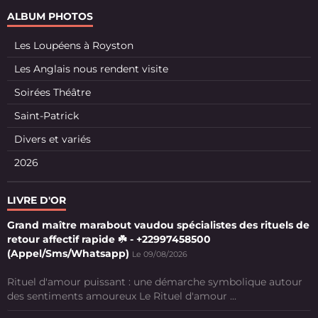
ALBUM PHOTOS
Les Loupéens à Royston
Les Anglais nous rendent visite
Soirées Théâtre
Saint-Patrick
Divers et variés
2026
LIVRE D'OR
Grand maître marabout vaudou spécialistes des rituels de
retour affectif rapide ☘️ - +22997458500
(Appel/Sms/Whatsapp)
Le 09/08/2026
Rituel d'amour puissant : une démarche symbolique autour
des sentiments amoureux Le Rituel d'amour ...