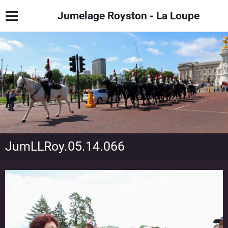
Jumelage Royston - La Loupe
JumLLRoy.05.14.066