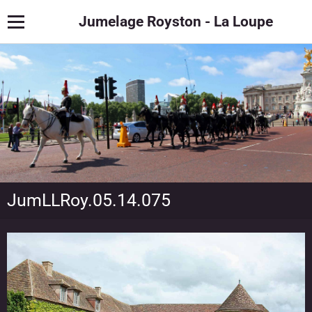
Jumelage Royston - La Loupe
JumLLRoy.05.14.075