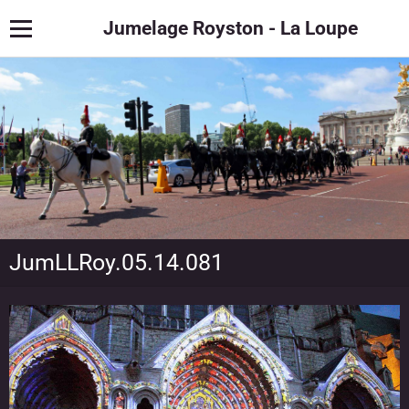
Jumelage Royston - La Loupe
JumLLRoy.05.14.081