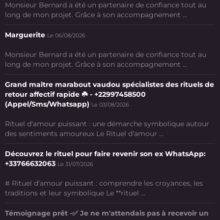
Monsieur Bernard a été un partenaire de confiance tout au
long de mon projet. Grâce à son accompagnement ...
Marguerite
Le 06/08/2026
Monsieur Bernard a été un partenaire de confiance tout au
long de mon projet. Grâce à son accompagnement ...
Grand maître marabout vaudou spécialistes des rituels de
retour affectif rapide ☘️ - +22997458500
(Appel/Sms/Whatsapp)
Le 03/08/2026
Rituel d'amour puissant : une démarche symbolique autour
des sentiments amoureux Le Rituel d'amour ...
Découvrez le rituel pour faire revenir son ex WhatsApp:
+33766632063
Le 31/07/2026
# Rituel d'amour puissant : comprendre les croyances, les
traditions et leur symbolique Le **rituel ...
Témoignage prêt -✅ Je ne m'attendais pas à recevoir un