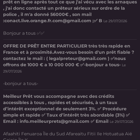
prêt en ligne après tout ce que j'ai vécu avec les arnaques
, j'ai donc contacté un prêteur sérieux sur ordre de la
police , il m'a donné 56000€ , son mail
:conact.live.orange.fr.com@gmail.com ;✅ B
Le 29/07/2026
Bonjour a tous ✅✅
OFFRE DE PRÊT ENTRE PARTICULIER très très rapide en
France et à proximité.Avez-vous besoin d'un prêt fiable ?
contactez le mail : ( legalpreteur@gmail.com ) ✅nous
offrons de 1000 € a 10 000 000 € ✅-bonjour a tous-
Le
29/07/2026
-bonjour a tous-
Meilleur Prêt vous accompagne avec des crédits
accessibles à tous , rapides et sécurisés, à un taux
d’intérêt exceptionnel de seulement 3%. ✅ Procédure
simple et rapide ✅ Taux d’intérêt très abordable (3%) ✅
Email : info.meilleurprets@gmail.com ✅ Email
Le 29/07/2026
Afaahiti Fenuaroa Île du Sud Afareaitu Fitii Ile Hotuatua Aié