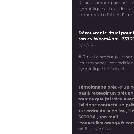
Rituel d'amour puissant :
symbolique autour des se
amoureux Le Rituel d'amour
Découvrez le rituel pour f
son ex WhatsApp: +3376
31/07/2026
# Rituel d'amour puissant
les croyances, les tradition
symbolique Le **rituel ...
Témoignage prêt -✅ Je n
pas à recevoir un prêt en
tout ce que j'ai vécu avec
j'ai donc contacté un prê
sur ordre de la police , i
56000€ , son mail
:conact.live.orange.fr.
;✅ B
Le 29/07/2026