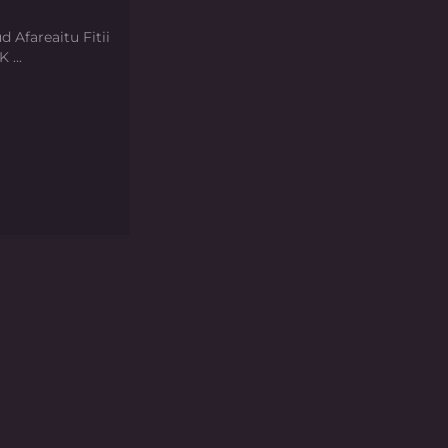
d Afareaitu Fitii
 ...