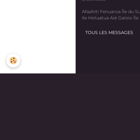
Afaahiti Fenuaroa Île du Su
Ile Hotuatua Aié Gaioio Île K
TOUS LES MESSAGES