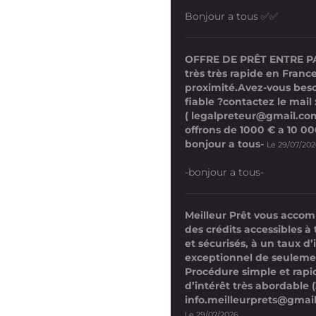
Bonjour a tous ✅✅
OFFRE DE PRÊT ENTRE P
très très rapide en France
proximité.Avez-vous beso
fiable ?contactez le mail 
( legalpreteur@gmail.co
offrons de 1000 € a 10 0
bonjour a tous-
Le 29/07/20
-bonjour a tous-
Meilleur Prêt vous acco
des crédits accessibles à 
et sécurisés, à un taux d’
exceptionnel de seuleme
Procédure simple et rap
d’intérêt très abordable (
info.meilleurprets@gmai
Le 29/07/2026