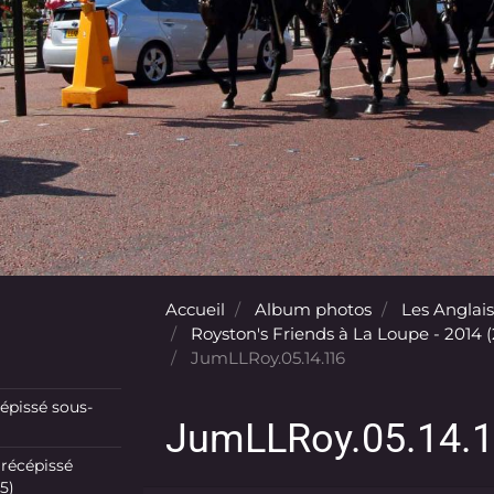
Accueil
Album photos
Les Anglais
Royston's Friends à La Loupe - 2014 
JumLLRoy.05.14.116
pissé sous-
JumLLRoy.05.14.
récépissé
5)