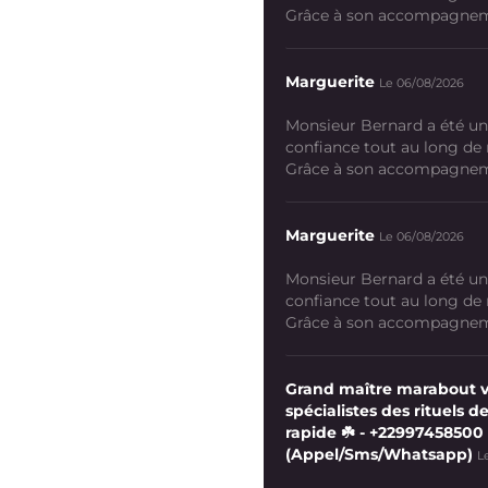
Grâce à son accompagneme
Marguerite
Le 06/08/2026
Monsieur Bernard a été un
confiance tout au long de
Grâce à son accompagneme
Marguerite
Le 06/08/2026
Monsieur Bernard a été un
confiance tout au long de
Grâce à son accompagneme
Grand maître marabout 
spécialistes des rituels de
rapide ☘️ - +22997458500
(Appel/Sms/Whatsapp)
L