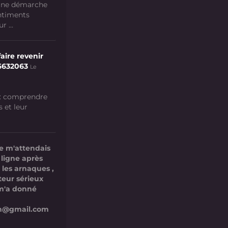
 une démarche
ntiments
 ...
aire revenir
6632063
Le
 : comprendre
s et leur
e m'attendais
 ligne après
 les arnaques ,
teur sérieux
l m'a donné
com@gmail.com