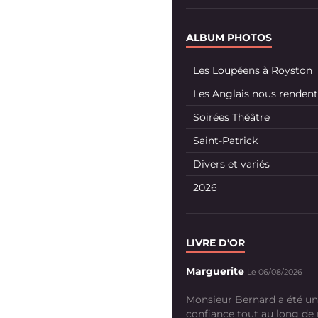
ALBUM PHOTOS
Les Loupéens à Royston
Les Anglais nous rendent 
Soirées Théâtre
Saint-Patrick
Divers et variés
2026
LIVRE D'OR
Marguerite
Le 06/08/2026
Monsieur Bernard a été un
confiance tout au long de