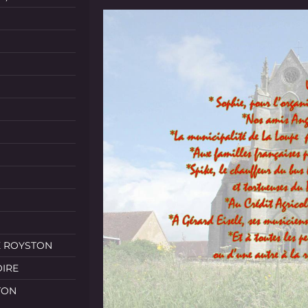
E ROYSTON
OIRE
TON