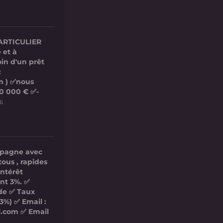
ARTICULIER
 et à
in d'un prêt
:
m ) ✅nous
00 000 € ✅-
26
mpagne avec
tous , rapides
intérêt
nt 3%. ✅
ide ✅ Taux
3%) ✅ Email :
l.com ✅ Email