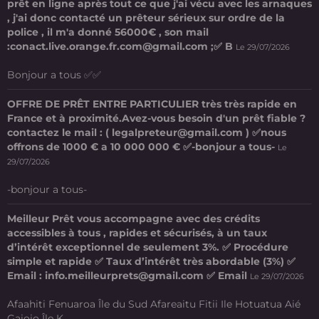
prêt en ligne après tout ce que j'ai vécu avec les arnaques
, j'ai donc contacté un prêteur sérieux sur ordre de la
police , il m'a donné 56000€ , son mail
:conact.live.orange.fr.com@gmail.com ;✅ B
Le 29/07/2026
Bonjour a tous ✅✅
OFFRE DE PRÊT ENTRE PARTICULIER très très rapide en
France et à proximité.Avez-vous besoin d'un prêt fiable ?
contactez le mail : ( legalpreteur@gmail.com ) ✅nous
offrons de 1000 € a 10 000 000 € ✅-bonjour a tous-
Le
29/07/2026
-bonjour a tous-
Meilleur Prêt vous accompagne avec des crédits
accessibles à tous , rapides et sécurisés, à un taux
d’intérêt exceptionnel de seulement 3%. ✅ Procédure
simple et rapide ✅ Taux d’intérêt très abordable (3%) ✅
Email : info.meilleurprets@gmail.com ✅ Email
Le 29/07/2026
Afaahiti Fenuaroa Île du Sud Afareaitu Fitii Ile Hotuatua Aié
Gaioio Île K ...