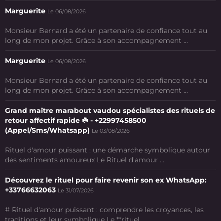
Marguerite
Le 06/08/2026
Monsieur Bernard a été un partenaire de confiance tout au
long de mon projet. Grâce à son accompagnement ...
Marguerite
Le 06/08/2026
Monsieur Bernard a été un partenaire de confiance tout au
long de mon projet. Grâce à son accompagnement ...
Grand maître marabout vaudou spécialistes des rituels de
retour affectif rapide ☘️ - +22997458500
(Appel/Sms/Whatsapp)
Le 03/08/2026
Rituel d'amour puissant : une démarche symbolique autour
des sentiments amoureux Le Rituel d'amour ...
Découvrez le rituel pour faire revenir son ex WhatsApp:
+33766632063
Le 31/07/2026
# Rituel d'amour puissant : comprendre les croyances, les
traditions et leur symbolique Le **rituel ...