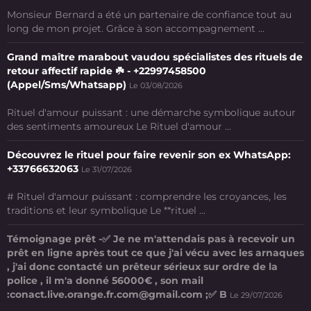
Monsieur Bernard a été un partenaire de confiance tout au
long de mon projet. Grâce à son accompagnement ...
Grand maître marabout vaudou spécialistes des rituels de
retour affectif rapide ☘️ - +22997458500
(Appel/Sms/Whatsapp)
Le 03/08/2026
Rituel d'amour puissant : une démarche symbolique autour
des sentiments amoureux Le Rituel d'amour ...
Découvrez le rituel pour faire revenir son ex WhatsApp:
+33766632063
Le 31/07/2026
# Rituel d'amour puissant : comprendre les croyances, les
traditions et leur symbolique Le **rituel ...
Témoignage prêt -✅ Je ne m'attendais pas à recevoir un
prêt en ligne après tout ce que j'ai vécu avec les arnaques
, j'ai donc contacté un prêteur sérieux sur ordre de la
police , il m'a donné 56000€ , son mail
:conact.live.orange.fr.com@gmail.com ;✅ B
Le 29/07/2026