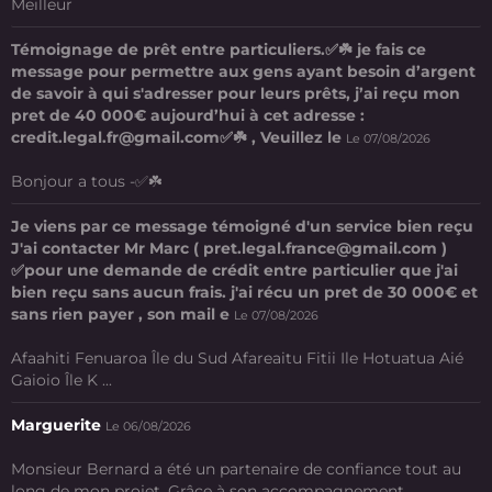
Meilleur
Témoignage de prêt entre particuliers.✅☘️ je fais ce
message pour permettre aux gens ayant besoin d’argent
de savoir à qui s'adresser pour leurs prêts, j’ai reçu mon
pret de 40 000€ aujourd’hui à cet adresse :
credit.legal.fr@gmail.com✅☘️ , Veuillez le
Le 07/08/2026
Bonjour a tous -✅☘️
Je viens par ce message témoigné d'un service bien reçu
J'ai contacter Mr Marc ( pret.legal.france@gmail.com )
✅pour une demande de crédit entre particulier que j'ai
bien reçu sans aucun frais. j'ai récu un pret de 30 000€ et
sans rien payer , son mail e
Le 07/08/2026
Afaahiti Fenuaroa Île du Sud Afareaitu Fitii Ile Hotuatua Aié
Gaioio Île K ...
Marguerite
Le 06/08/2026
Monsieur Bernard a été un partenaire de confiance tout au
long de mon projet. Grâce à son accompagnement ...