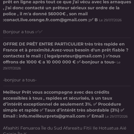
prêt en ligne après tout ce que j'ai vécu avec les arnaques
, j'ai donc contacté un prêteur sérieux sur ordre de la
police , il m'a donné 56000€ , son mail
:conact.live.orange.fr.com@gmail.com ;✅ B
Le 29/07/2026
Bonjour a tous ✅✅
OFFRE DE PRÊT ENTRE PARTICULIER très très rapide en
France et à proximité.Avez-vous besoin d'un prêt fiable ?
contactez le mail : ( legalpreteur@gmail.com ) ✅nous
offrons de 1000 € a 10 000 000 € ✅-bonjour a tous-
Le
29/07/2026
-bonjour a tous-
Meilleur Prêt vous accompagne avec des crédits
accessibles à tous , rapides et sécurisés, à un taux
d’intérêt exceptionnel de seulement 3%. ✅ Procédure
simple et rapide ✅ Taux d’intérêt très abordable (3%) ✅
Email : info.meilleurprets@gmail.com ✅ Email
Le 29/07/2026
Afaahiti Fenuaroa Île du Sud Afareaitu Fitii Ile Hotuatua Aié