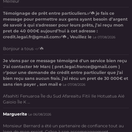
Meilleur
Témoignage de prêt entre particuliers.✅☘️ je fais ce
message pour permettre aux gens ayant besoin d’argent
de savoir à qui s'adresser pour leurs prêts, j’ai reçu mon
pret de 40 000€ aujourd’hui à cet adresse :
credit.legal.fr@gmail.com✅☘️ , Veuillez le
Le 07/08/2026
Bonjour a tous -✅☘️
Je viens par ce message témoigné d'un service bien reçu
J'ai contacter Mr Marc ( pret.legal.france@gmail.com )
✅pour une demande de crédit entre particulier que j'ai
bien reçu sans aucun frais. j'ai récu un pret de 30 000€ et
sans rien payer , son mail e
Le 07/08/2026
Afaahiti Fenuaroa Île du Sud Afareaitu Fitii Ile Hotuatua Aié
Gaioio Île K ...
Marguerite
Le 06/08/2026
Monsieur Bernard a été un partenaire de confiance tout au
long de mon projet. Grâce à son accompagnement ...