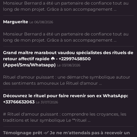
Monsieur Bernard a été un partenaire de confiance tout au
long de mon projet. Grâce à son accompagnement ...
Marguerite
Le 06/08/2026
Monsieur Bernard a été un partenaire de confiance tout au
long de mon projet. Grâce à son accompagnement ...
Grand maître marabout vaudou spécialistes des rituels de
retour affectif rapide ☘️ - +22997458500
(Appel/Sms/Whatsapp)
Le 03/08/2026
Rituel d'amour puissant : une démarche symbolique autour
des sentiments amoureux Le Rituel d'amour ...
Découvrez le rituel pour faire revenir son ex WhatsApp:
+33766632063
Le 31/07/2026
# Rituel d'amour puissant : comprendre les croyances, les
traditions et leur symbolique Le **rituel ...
Témoignage prêt -✅ Je ne m'attendais pas à recevoir un