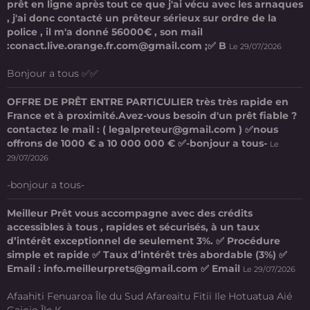
prêt en ligne après tout ce que j'ai vécu avec les arnaques
, j'ai donc contacté un prêteur sérieux sur ordre de la
police , il m'a donné 56000€ , son mail
:conact.live.orange.fr.com@gmail.com ;✅ B
Le 29/07/2026
Bonjour a tous ✅✅
OFFRE DE PRÊT ENTRE PARTICULIER très très rapide en
France et à proximité.Avez-vous besoin d'un prêt fiable ?
contactez le mail : ( legalpreteur@gmail.com ) ✅nous
offrons de 1000 € a 10 000 000 € ✅-bonjour a tous-
Le
29/07/2026
-bonjour a tous-
Meilleur Prêt vous accompagne avec des crédits
accessibles à tous , rapides et sécurisés, à un taux
d’intérêt exceptionnel de seulement 3%. ✅ Procédure
simple et rapide ✅ Taux d’intérêt très abordable (3%) ✅
Email : info.meilleurprets@gmail.com ✅ Email
Le 29/07/2026
Afaahiti Fenuaroa Île du Sud Afareaitu Fitii Ile Hotuatua Aié