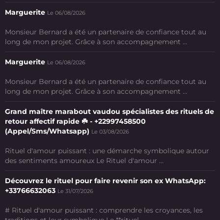
Marguerite
Le 06/08/2026
Monsieur Bernard a été un partenaire de confiance tout au
long de mon projet. Grâce à son accompagnement ...
Marguerite
Le 06/08/2026
Monsieur Bernard a été un partenaire de confiance tout au
long de mon projet. Grâce à son accompagnement ...
Grand maître marabout vaudou spécialistes des rituels de
retour affectif rapide ☘️ - +22997458500
(Appel/Sms/Whatsapp)
Le 03/08/2026
Rituel d'amour puissant : une démarche symbolique autour
des sentiments amoureux Le Rituel d'amour ...
Découvrez le rituel pour faire revenir son ex WhatsApp:
+33766632063
Le 31/07/2026
# Rituel d'amour puissant : comprendre les croyances, les
traditions et leur symbolique Le **rituel ...