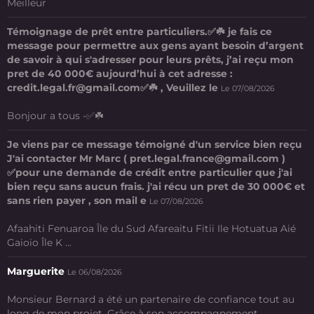
Meilleur
Témoignage de prêt entre particuliers.✅☘️ je fais ce
message pour permettre aux gens ayant besoin d’argent
de savoir à qui s'adresser pour leurs prêts, j’ai reçu mon
pret de 40 000€ aujourd’hui à cet adresse :
credit.legal.fr@gmail.com✅☘️ , Veuillez le
Le 07/08/2026
Bonjour a tous -✅☘️
Je viens par ce message témoigné d'un service bien reçu
J'ai contacter Mr Marc ( pret.legal.france@gmail.com )
✅pour une demande de crédit entre particulier que j'ai
bien reçu sans aucun frais. j'ai récu un pret de 30 000€ et
sans rien payer , son mail e
Le 07/08/2026
Afaahiti Fenuaroa Île du Sud Afareaitu Fitii Ile Hotuatua Aié
Gaioio Île K ...
Marguerite
Le 06/08/2026
Monsieur Bernard a été un partenaire de confiance tout au
long de mon projet. Grâce à son accompagnement ...