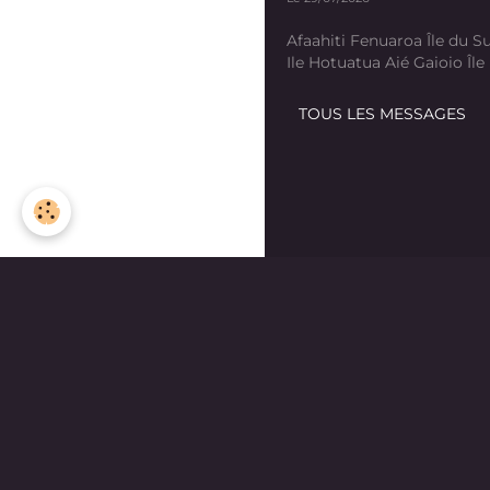
Afaahiti Fenuaroa Île du Su
Ile Hotuatua Aié Gaioio Île K
TOUS LES MESSAGES