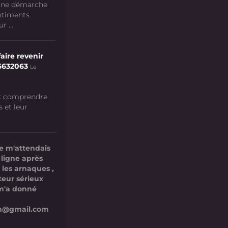
 une démarche
ntiments
 ...
aire revenir
6632063
Le
 : comprendre
s et leur
e m'attendais
 ligne après
 les arnaques ,
teur sérieux
l m'a donné
com@gmail.com