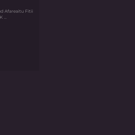
d Afareaitu Fitii
 ...