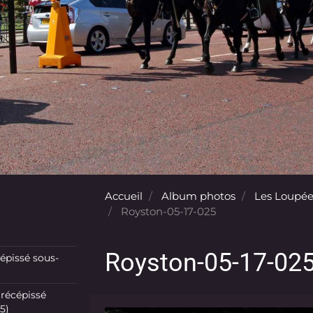
Accueil
Album photos
Les Loupée
Royston-05-17-025
Royston-05-17-02
pissé sous-
récépissé
5)