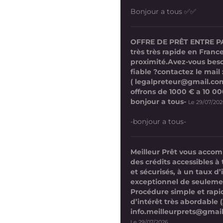
Bonjour a tous ✅✅
OFFRE DE PRÊT ENTRE P
très très rapide en France
proximité.Avez-vous beso
fiable ?contactez le mail 
( legalpreteur@gmail.co
offrons de 1000 € a 10 0
bonjour a tous-
Le 29/07/20
-bonjour a tous-
Meilleur Prêt vous acco
des crédits accessibles à 
et sécurisés, à un taux d’
exceptionnel de seuleme
Procédure simple et rap
d’intérêt très abordable (
info.meilleurprets@gmai
Le 29/07/2026