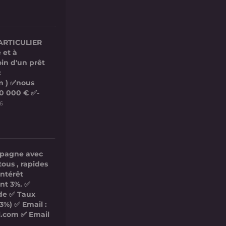
ARTICULIER
 et à
in d'un prêt
:
m ) ✅nous
00 000 € ✅-
26
mpagne avec
tous , rapides
intérêt
nt 3%. ✅
ide ✅ Taux
3%) ✅ Email :
l.com ✅ Email