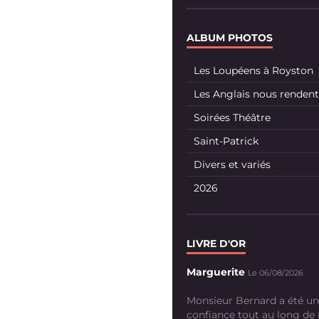
ALBUM PHOTOS
Les Loupéens à Royston
Les Anglais nous rendent 
Soirées Théâtre
Saint-Patrick
Divers et variés
2026
LIVRE D'OR
Marguerite
Le 06/08/2026
Monsieur Bernard a été un
confiance tout au long de