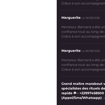
Grâce à son accompagneme
Marguerite
Le 06/08/2026
Monsieur Bernard a été un
confiance tout au long de
Grâce à son accompagneme
Marguerite
Le 06/08/2026
Monsieur Bernard a été un
confiance tout au long de
Grâce à son accompagneme
Grand maître marabout 
spécialistes des rituels de
rapide ☘️ - +22997458500
(Appel/Sms/Whatsapp)
L