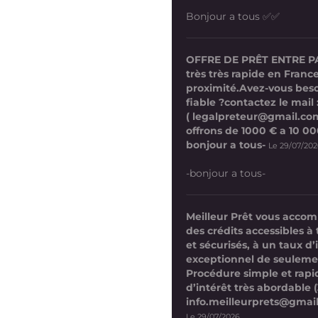
Bonjour a tous ✅✅
OFFRE DE PRÊT ENTRE P
très très rapide en France
proximité.Avez-vous beso
fiable ?contactez le mail 
( legalpreteur@gmail.co
offrons de 1000 € a 10 0
bonjour a tous-
Le 29/07/20
-bonjour a tous-
Meilleur Prêt vous acco
des crédits accessibles à 
et sécurisés, à un taux d’
exceptionnel de seuleme
Procédure simple et rap
d’intérêt très abordable (
info.meilleurprets@gmai
Le 29/07/2026