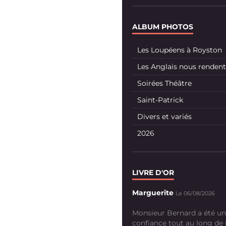
ALBUM PHOTOS
Les Loupéens à Royston
Les Anglais nous rendent 
Soirées Théâtre
Saint-Patrick
Divers et variés
2026
LIVRE D'OR
Marguerite
Le 06/08/2026
Monsieur Bernard a été un
confiance tout au long de