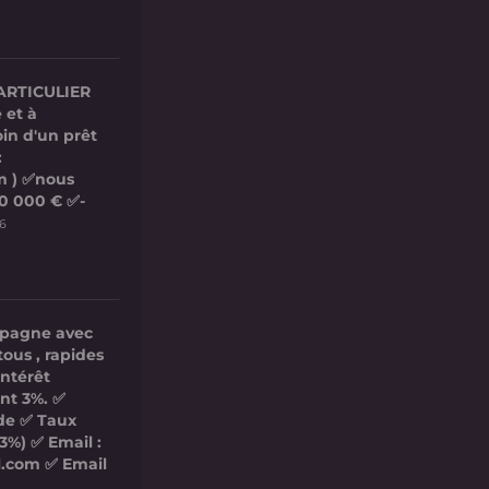
ARTICULIER
 et à
in d'un prêt
:
m ) ✅nous
00 000 € ✅-
26
mpagne avec
tous , rapides
intérêt
nt 3%. ✅
ide ✅ Taux
3%) ✅ Email :
l.com ✅ Email