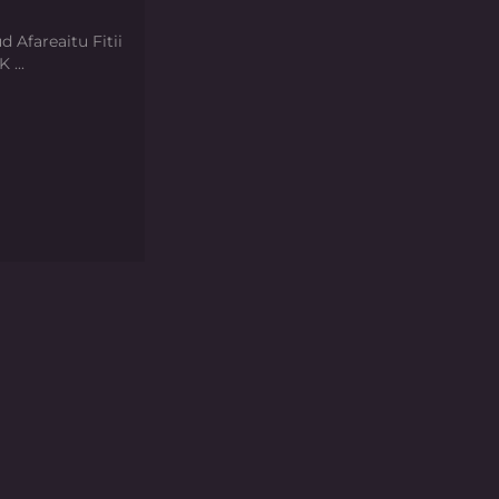
d Afareaitu Fitii
 ...