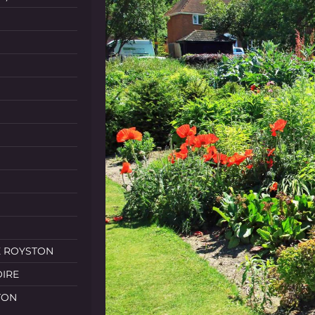
E ROYSTON
OIRE
TON