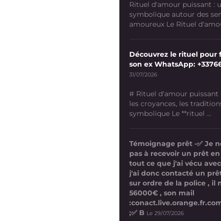
Rituel d'amour puissant :
symbolique autour des se
amoureux Le Rituel d'amour
Découvrez le rituel pour f
son ex WhatsApp: +3376
31/07/2026
# Rituel d'amour puissant
les croyances, les tradition
symbolique Le **rituel ...
Témoignage prêt -✅ Je n
pas à recevoir un prêt en
tout ce que j'ai vécu avec
j'ai donc contacté un prê
sur ordre de la police , i
56000€ , son mail
:conact.live.orange.fr.
;✅ B
Le 29/07/2026