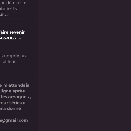
 une démarche
ntiments
 ...
aire revenir
6632063
Le
 : comprendre
s et leur
e m'attendais
 ligne après
 les arnaques ,
teur sérieux
l m'a donné
com@gmail.com