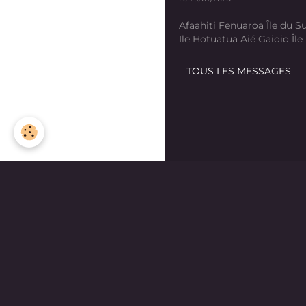
Afaahiti Fenuaroa Île du Su
Ile Hotuatua Aié Gaioio Île K
TOUS LES MESSAGES