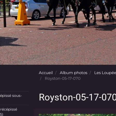
Accueil
Album photos
Les Loupée
Royston-05-17-070
Royston-05-17-07
pissé sous-
récépissé
5)