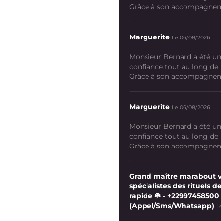
Grâce à son accompagneme
Marguerite
Le 06/08/2026
Monsieur Bernard a été un
confiance tout au long de
Grâce à son accompagneme
Marguerite
Le 06/08/2026
Monsieur Bernard a été un
confiance tout au long de
Grâce à son accompagneme
Grand maître marabout 
spécialistes des rituels de
rapide ☘️ - +22997458500
(Appel/Sms/Whatsapp)
L