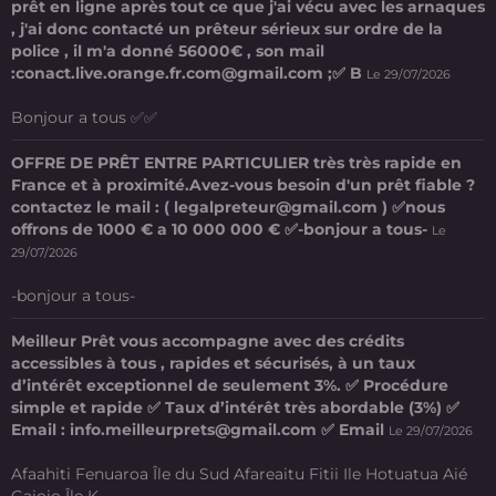
prêt en ligne après tout ce que j'ai vécu avec les arnaques
, j'ai donc contacté un prêteur sérieux sur ordre de la
police , il m'a donné 56000€ , son mail
:conact.live.orange.fr.com@gmail.com ;✅ B
Le 29/07/2026
Bonjour a tous ✅✅
OFFRE DE PRÊT ENTRE PARTICULIER très très rapide en
France et à proximité.Avez-vous besoin d'un prêt fiable ?
contactez le mail : ( legalpreteur@gmail.com ) ✅nous
offrons de 1000 € a 10 000 000 € ✅-bonjour a tous-
Le
29/07/2026
-bonjour a tous-
Meilleur Prêt vous accompagne avec des crédits
accessibles à tous , rapides et sécurisés, à un taux
d’intérêt exceptionnel de seulement 3%. ✅ Procédure
simple et rapide ✅ Taux d’intérêt très abordable (3%) ✅
Email : info.meilleurprets@gmail.com ✅ Email
Le 29/07/2026
Afaahiti Fenuaroa Île du Sud Afareaitu Fitii Ile Hotuatua Aié