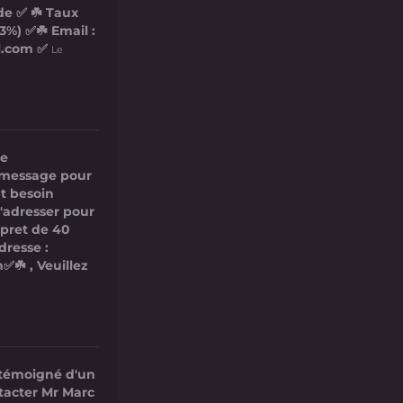
de ✅ ☘️ Taux
3%) ✅☘️ Email :
l.com ✅
Le
re
ce message pour
t besoin
s'adresser pour
 pret de 40
dresse :
✅☘️ , Veuillez
 témoigné d'un
ntacter Mr Marc