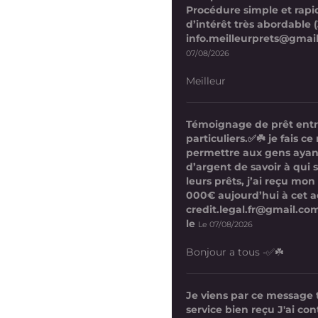
Procédure simple et rapi
d’intérêt très abordable (
info.meilleurprets@gmai
07/08/2026
Meilleur
Témoignage de prêt ent
particuliers.✅☘️ je fais 
permettre aux gens ayan
d’argent de savoir à qui 
leurs prêts, j’ai reçu mon
000€ aujourd’hui à cet a
credit.legal.fr@gmail.com
le
Le 07/08/2026
Bonjour a tous -✅☘️
Je viens par ce message
service bien reçu J'ai co