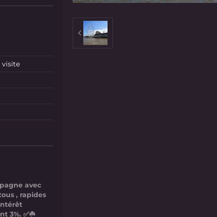
visite
mpagne avec
tous , rapides
intérêt
nt 3%. ✅☘️