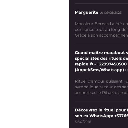
Marguerite
Le 06/08/2026
Monsieur Bernard a été un
confiance tout au long de
Grâce à son accompagneme
Grand maître marabout 
spécialistes des rituels de
rapide ☘️ - +22997458500
(Appel/Sms/Whatsapp)
L
Rituel d'amour puissant :
symbolique autour des se
amoureux Le Rituel d'amour
Découvrez le rituel pour f
son ex WhatsApp: +3376
31/07/2026