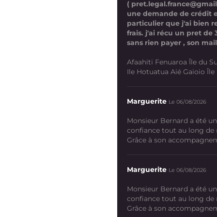
( pret.legal.france@gmai
une demande de crédit 
particulier que j'ai bien
frais. j'ai récu un pret d
sans rien payer , son mail
Afaahiti Fenuaroa Île du Su
Ile Hotuatua Aié Gaioio Île K
Marguerite
Le 06/08/2026
Monsieur Bernard a été un
confiance tout au long de
Grâce à son accompagneme
Marguerite
Le 06/08/2026
Monsieur Bernard a été un
confiance tout au long de
Grâce à son accompagneme