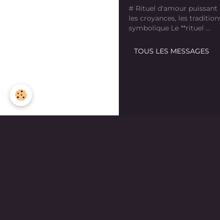
# Rituel d'amour puissant
les croyances, les tradition
symbolique Le **rituel ...
TOUS LES MESSAGES