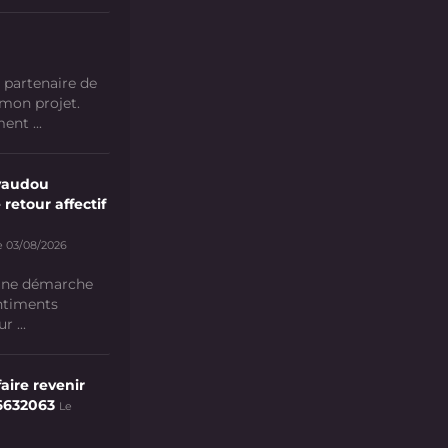
 partenaire de
 mon projet.
nt ...
vaudou
 retour affectif
e 03/08/2026
 une démarche
ntiments
 ...
aire revenir
6632063
Le