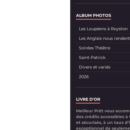
ALBUM PHOTOS
Les Loupéens à Royston
Les Anglais nous rendent 
Soirées Théâtre
Saint-Patrick
Divers et variés
2026
LIVRE D'OR
Meilleur Prêt vous acco
des crédits accessibles à 
et sécurisés, à un taux d’
exceptionnel de seuleme