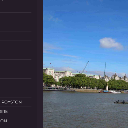
E ROYSTON
OIRE
TON