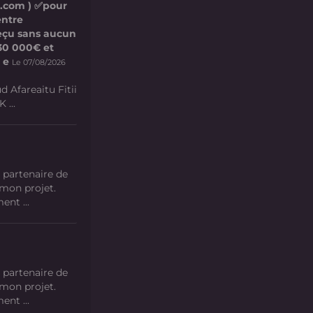
l.com ) ✅pour
entre
 reçu sans aucun
e 30 000€ et
 e
Le 07/08/2026
d Afareaitu Fitii
 ...
 partenaire de
 mon projet.
nt ...
 partenaire de
 mon projet.
nt ...