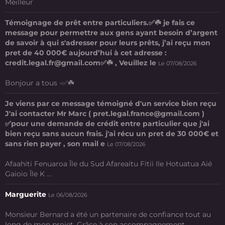
Meilleur
Témoignage de prêt entre particuliers.✅☘️ je fais ce
message pour permettre aux gens ayant besoin d’argent
de savoir à qui s'adresser pour leurs prêts, j’ai reçu mon
pret de 40 000€ aujourd’hui à cet adresse :
credit.legal.fr@gmail.com✅☘️ , Veuillez le
Le 07/08/2026
Bonjour a tous -✅☘️
Je viens par ce message témoigné d'un service bien reçu
J'ai contacter Mr Marc ( pret.legal.france@gmail.com )
✅pour une demande de crédit entre particulier que j'ai
bien reçu sans aucun frais. j'ai récu un pret de 30 000€ et
sans rien payer , son mail e
Le 07/08/2026
Afaahiti Fenuaroa Île du Sud Afareaitu Fitii Ile Hotuatua Aié
Gaioio Île K ...
Marguerite
Le 06/08/2026
Monsieur Bernard a été un partenaire de confiance tout au
long de mon projet. Grâce à son accompagnement ...